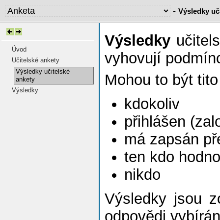
-
Výsledky uč
Výsledky
učitels
Úvod
vyhovují podmínc
Učitelské ankety
Výsledky učitelské
Mohou to být tito
ankety
Výsledky
kdokoliv
přihlášen (za
má zapsán př
ten kdo hodnot
nikdo
Výsledky jsou z
odpovědi vybírá