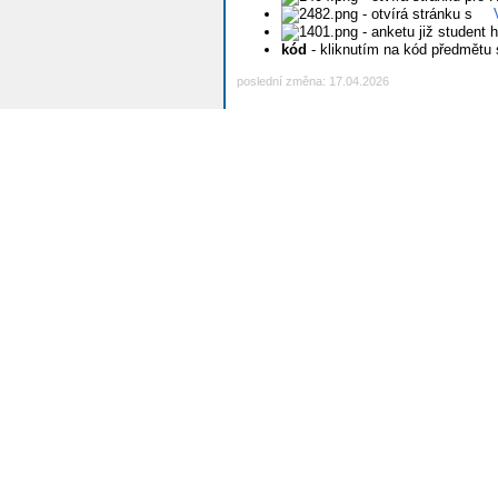
- otvírá stránku s
- anketu již student h
kód
- kliknutím na kód předmětu
poslední změna: 17.04.2026