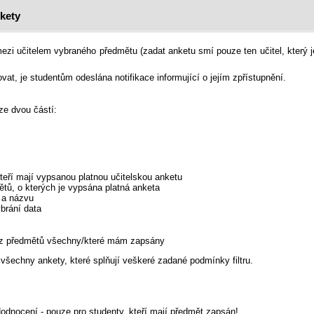
nkety
ezi učitelem vybraného předmětu (zadat anketu smí pouze ten učitel, který 
at, je studentům odeslána notifikace informující o jejím zpřístupnění.
ze dvou částí:
kteří mají vypsanou platnou učitelskou anketu
tů, o kterých je vypsána platná anketa
 a názvu
ybrání data
r z předmětů všechny/které mám zapsány
všechny ankety, které splňují veškeré zadané podmínky filtru.
Hodnocení - pouze pro studenty, kteří mají předmět zapsán!