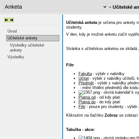
-
Učitelské a
Učitelská anketa
je určena pro ankety m
studenty.
Úvod
V den, kdy je možné anketu začít vyplňov
Učitelské ankety
Výsledky učitelské
Stránka s učitelskou anketou se skládá 
ankety
Výsledky
Filtr
Fakulta
- výběr z nabídky
Učitel
- výběr z nabídky učitelů, 
Předmět
- výběr z nabídky předmě
- mění třídění předmětů dle kódu
- otvírá kalendář k v
Platná od
- od kdy platí
Platná do
- do kdy platí
Filtr
- pouze pro studenty - výbě
Kliknutím na tlačítko
Zobraz
se zobrazí 
Tabulka - akce:
- otvírá stránku pro 