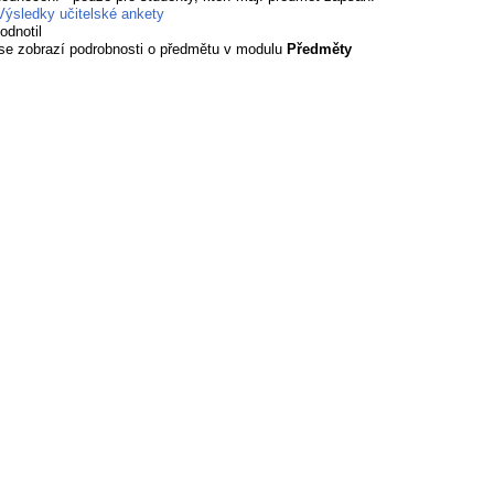
Výsledky učitelské ankety
odnotil
 se zobrazí podrobnosti o předmětu v modulu
Předměty