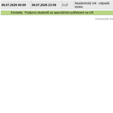
Akademický rok - odpadá
06.07.2026 00:00
06.07.2026 23:59
2.LF
výuka
Kontakty
Podpora studentů se speciálními potřebami na UK
Univerzita K