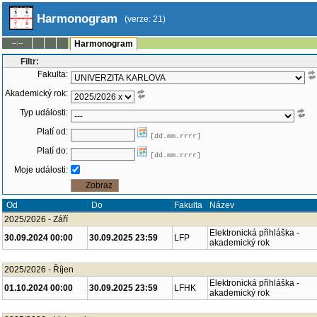
Harmonogram
(verze: 21)
--:--
Harmonogram
Filtr:
Fakulta:
Akademický rok:
Typ události:
Platí od:
[dd.mm.rrrr]
Platí do:
[dd.mm.rrrr]
Moje události:
Od
Do
Fakulta
Název
2025/2026 - Září
Elektronická přihláška -
30.09.2024 00:00
30.09.2025 23:59
LFP
akademický rok
2025/2026 - Říjen
Elektronická přihláška -
01.10.2024 00:00
30.09.2025 23:59
LFHK
akademický rok