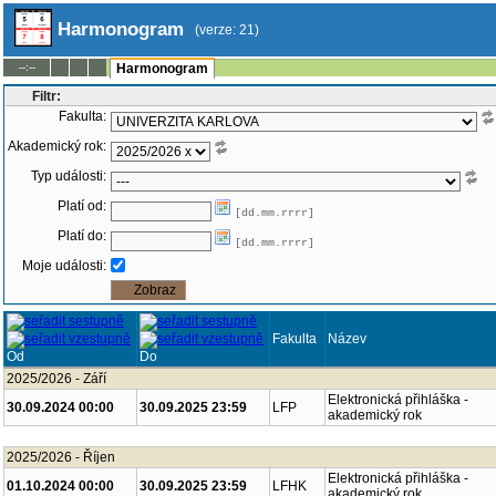
Harmonogram
(verze: 21)
--:--
Harmonogram
Filtr:
Fakulta:
Akademický rok:
Typ události:
Platí od:
[dd.mm.rrrr]
Platí do:
[dd.mm.rrrr]
Moje události:
Fakulta
Název
Od
Do
2025/2026 - Září
Elektronická přihláška -
30.09.2024 00:00
30.09.2025 23:59
LFP
akademický rok
2025/2026 - Říjen
Elektronická přihláška -
01.10.2024 00:00
30.09.2025 23:59
LFHK
akademický rok