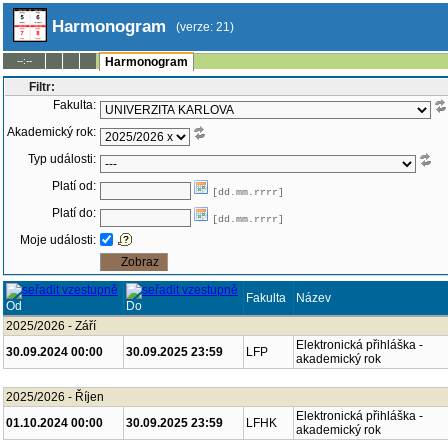
Harmonogram
(verze: 21)
--:--
Harmonogram
Filtr:
Fakulta:
Akademický rok:
Typ události:
Platí od:
[dd.mm.rrrr]
Platí do:
[dd.mm.rrrr]
Moje události:
Fakulta
Název
Od
Do
2025/2026 - Září
Elektronická přihláška -
30.09.2024 00:00
30.09.2025 23:59
LFP
akademický rok
2025/2026 - Říjen
Elektronická přihláška -
01.10.2024 00:00
30.09.2025 23:59
LFHK
akademický rok