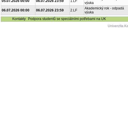
05.07.2026 00:00
06.07.2026 23:59
1.LF
výuka
Akademický rok - odpadá
06.07.2026 00:00
06.07.2026 23:59
2.LF
výuka
Kontakty
Podpora studentů se speciálními potřebami na UK
Univerzita K