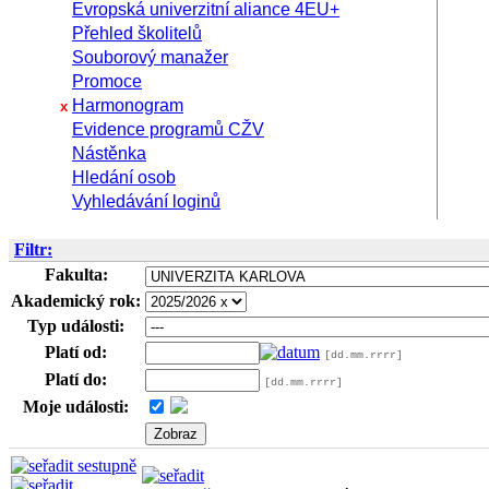
Evropská univerzitní aliance 4EU+
Přehled školitelů
Souborový manažer
Promoce
Harmonogram
x
Evidence programů CŽV
Nástěnka
Hledání osob
Vyhledávání loginů
Filtr:
Fakulta:
Akademický rok:
Typ události:
Platí od:
[dd.mm.rrrr]
Platí do:
[dd.mm.rrrr]
Moje události: