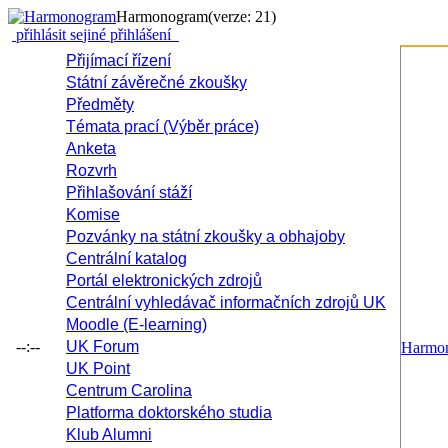
Harmonogram
(verze: 21)
přihlásit se
jiné přihlášení
Přijímací řízení
Státní závěrečné zkoušky
Předměty
Témata prací (Výběr práce)
Anketa
Rozvrh
Přihlašování stáží
Komise
Pozvánky na státní zkoušky a obhajoby
Centrální katalog
Portál elektronických zdrojů
Centrální vyhledávač informačních zdrojů UK
Moodle (E-learning)
--:--
UK Forum
Harmo
UK Point
Centrum Carolina
Platforma doktorského studia
Klub Alumni