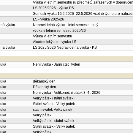
Výuka v letním semestru (u předmětů zařazených v doporučené
LS 2025/2026 - výuka PS
Semestr výuka 16.2.2026- 22.5.2026 včetně týdne pro náhrad
LS - výuka 2025/26
lná výuka
Nepravidelná výuka - letní semestr - celý
výuka v letním semestru 2025/26
Výuka v letním semestru
Akademický rok - výuka LS
lná výuka
LS 2025/2026 Nepravidelná výuka - KS
ýuka
Není výuka - Jarní čtecí týden
ýuka
děkanský den
ýuka
Děkanský den
ýuka
Není výuka - Velikonoční pátek 3. 4 . 2026
ýuka
Velký pátek (státní svátek)
ýuka
Státní svátek - Velký pátek
ýuka
státní svátek Velký pátek
ýuka
Velký pátek
ýuka
Velký pátek - státní svátek
ýuka
Státní svátek - Velký pátek
ýuka
Velký pátek