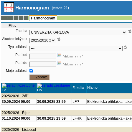
Harmonogram
(verze: 21)
--:--
Harmonogram
Filtr:
Fakulta:
Akademický rok:
Typ události:
Platí od:
[dd.mm.rrrr]
Platí do:
[dd.mm.rrrr]
Moje události:
Fakulta
Název
Od
Do
2025/2026 - Září
30.09.2024 00:00
30.09.2025 23:59
LFP
Elektronická přihláška - ak
2025/2026 - Říjen
01.10.2024 00:00
30.09.2025 23:59
LFHK
Elektronická přihláška - ak
2025/2026 - Listopad