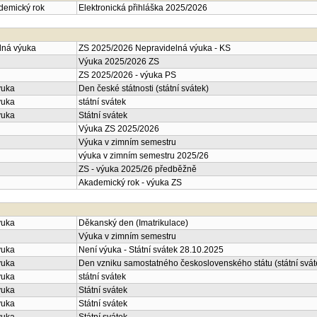
ademický rok
Elektronická přihláška 2025/2026
lná výuka
ZS 2025/2026 Nepravidelná výuka - KS
Výuka 2025/2026 ZS
ZS 2025/2026 - výuka PS
ýuka
Den české státnosti (státní svátek)
ýuka
státní svátek
ýuka
Státní svátek
Výuka ZS 2025/2026
Výuka v zimním semestru
výuka v zimním semestru 2025/26
ZS - výuka 2025/26 předběžně
Akademický rok - výuka ZS
ýuka
Děkanský den (Imatrikulace)
Výuka v zimním semestru
ýuka
Není výuka - Státní svátek 28.10.2025
ýuka
Den vzniku samostatného československého státu (státní svát
ýuka
státní svátek
ýuka
Státní svátek
ýuka
Státní svátek