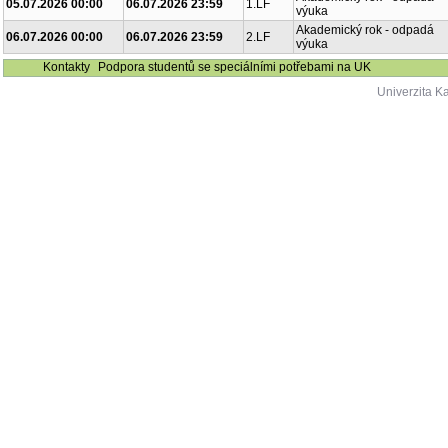
05.07.2026 00:00
06.07.2026 23:59
1.LF
výuka
Akademický rok - odpadá
06.07.2026 00:00
06.07.2026 23:59
2.LF
výuka
Kontakty
Podpora studentů se speciálními potřebami na UK
Univerzita K