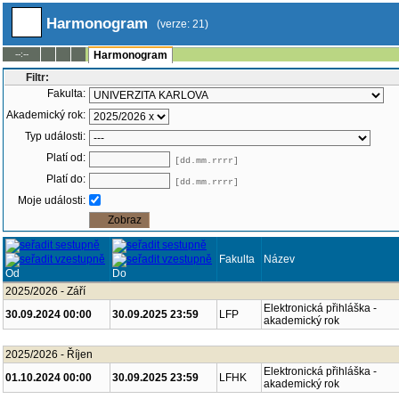
Harmonogram
(verze: 21)
--:--
Harmonogram
Filtr:
Fakulta:
Akademický rok:
Typ události:
Platí od:
[dd.mm.rrrr]
Platí do:
[dd.mm.rrrr]
Moje události:
Fakulta
Název
Od
Do
2025/2026 - Září
Elektronická přihláška -
30.09.2024 00:00
30.09.2025 23:59
LFP
akademický rok
2025/2026 - Říjen
Elektronická přihláška -
01.10.2024 00:00
30.09.2025 23:59
LFHK
akademický rok