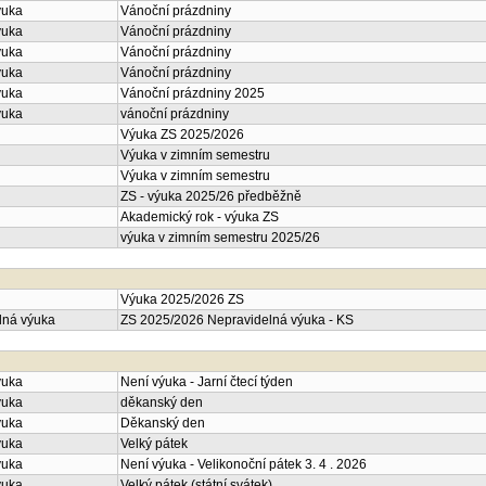
ýuka
Vánoční prázdniny
ýuka
Vánoční prázdniny
ýuka
Vánoční prázdniny
ýuka
Vánoční prázdniny
ýuka
Vánoční prázdniny 2025
ýuka
vánoční prázdniny
Výuka ZS 2025/2026
Výuka v zimním semestru
Výuka v zimním semestru
ZS - výuka 2025/26 předběžně
Akademický rok - výuka ZS
výuka v zimním semestru 2025/26
Výuka 2025/2026 ZS
lná výuka
ZS 2025/2026 Nepravidelná výuka - KS
ýuka
Není výuka - Jarní čtecí týden
ýuka
děkanský den
ýuka
Děkanský den
ýuka
Velký pátek
ýuka
Není výuka - Velikonoční pátek 3. 4 . 2026
ýuka
Velký pátek (státní svátek)