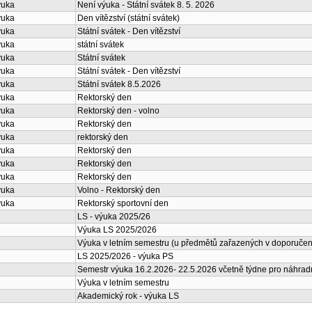
ýuka
Není výuka - Státní svátek 8. 5. 2026
ýuka
Den vítězství (státní svátek)
ýuka
Státní svátek - Den vítězství
ýuka
státní svátek
ýuka
Státní svátek
ýuka
Státní svátek - Den vítězství
ýuka
Státní svátek 8.5.2026
ýuka
Rektorský den
ýuka
Rektorský den - volno
ýuka
Rektorský den
ýuka
rektorský den
ýuka
Rektorský den
ýuka
Rektorský den
ýuka
Rektorský den
ýuka
Volno - Rektorský den
ýuka
Rektorský sportovní den
LS - výuka 2025/26
Výuka LS 2025/2026
Výuka v letním semestru (u předmětů zařazených v doporučené
LS 2025/2026 - výuka PS
Semestr výuka 16.2.2026- 22.5.2026 včetně týdne pro náhrad
Výuka v letním semestru
Akademický rok - výuka LS