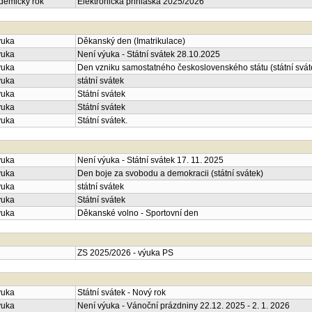
ademický rok
Elektronická přihláška 2025/2026
ýuka
Děkanský den (Imatrikulace)
ýuka
Není výuka - Státní svátek 28.10.2025
ýuka
Den vzniku samostatného československého státu (státní svát
ýuka
státní svátek
ýuka
Státní svátek
ýuka
Státní svátek
ýuka
Státní svátek.
ýuka
Není výuka - Státní svátek 17. 11. 2025
ýuka
Den boje za svobodu a demokracii (státní svátek)
ýuka
státní svátek
ýuka
Státní svátek
ýuka
Děkanské volno - Sportovní den
ZS 2025/2026 - výuka PS
ýuka
Státní svátek - Nový rok
ýuka
Není výuka - Vánoční prázdniny 22.12. 2025 - 2. 1. 2026