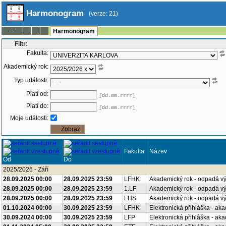
Harmonogram
(verze: 21)
--:--
Harmonogram
Filtr:
Fakulta:
Akademický rok:
Typ události:
Platí od:
[dd.mm.rrrr]
Platí do:
[dd.mm.rrrr]
Moje události:
Fakulta
Název
Od
Do
2025/2026 - Září
28.09.2025 00:00
28.09.2025 23:59
LFHK
Akademický rok - odpadá v
28.09.2025 00:00
28.09.2025 23:59
1.LF
Akademický rok - odpadá v
28.09.2025 00:00
28.09.2025 23:59
FHS
Akademický rok - odpadá v
01.10.2024 00:00
30.09.2025 23:59
LFHK
Elektronická přihláška - ak
30.09.2024 00:00
30.09.2025 23:59
LFP
Elektronická přihláška - ak