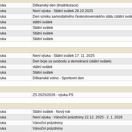
ýuka
Děkanský den (Imatrikulace)
ýuka
Není výuka - Státní svátek 28.10.2025
ýuka
Den vzniku samostatného československého státu (státní svát
ýuka
státní svátek
ýuka
Státní svátek
ýuka
Státní svátek
ýuka
Státní svátek.
ýuka
Není výuka - Státní svátek 17. 11. 2025
ýuka
Den boje za svobodu a demokracii (státní svátek)
ýuka
státní svátek
ýuka
Státní svátek
ýuka
Děkanské volno - Sportovní den
ZS 2025/2026 - výuka PS
ýuka
Státní svátek - Nový rok
ýuka
Není výuka - Vánoční prázdniny 22.12. 2025 - 2. 1. 2026
ýuka
Vánoční prázdniny