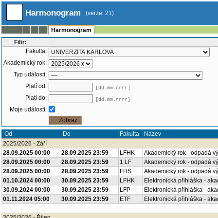
Harmonogram
(verze: 21)
--:--
Harmonogram
Filtr:
Fakulta:
Akademický rok:
Typ události:
Platí od:
[dd.mm.rrrr]
Platí do:
[dd.mm.rrrr]
Moje události:
Fakulta
Název
Od
Do
2025/2026 - Září
28.09.2025 00:00
28.09.2025 23:59
LFHK
Akademický rok - odpadá v
28.09.2025 00:00
28.09.2025 23:59
1.LF
Akademický rok - odpadá v
28.09.2025 00:00
28.09.2025 23:59
FHS
Akademický rok - odpadá v
01.10.2024 00:00
30.09.2025 23:59
LFHK
Elektronická přihláška - ak
30.09.2024 00:00
30.09.2025 23:59
LFP
Elektronická přihláška - ak
01.11.2024 05:00
30.09.2025 23:59
ETF
Elektronická přihláška - ak