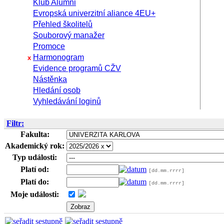
Klub Alumni
Evropská univerzitní aliance 4EU+
Přehled školitelů
Souborový manažer
Promoce
Harmonogram
x
Evidence programů CŽV
Nástěnka
Hledání osob
Vyhledávání loginů
Filtr:
Fakulta:
Akademický rok:
Typ události:
Platí od:
[dd.mm.rrrr]
Platí do:
[dd.mm.rrrr]
Moje události: