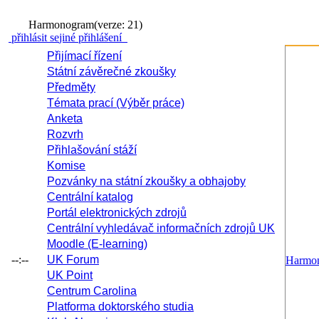
Harmonogram
(verze: 21)
přihlásit se
jiné přihlášení
Přijímací řízení
Státní závěrečné zkoušky
Předměty
Témata prací (Výběr práce)
Anketa
Rozvrh
Přihlašování stáží
Komise
Pozvánky na státní zkoušky a obhajoby
Centrální katalog
Portál elektronických zdrojů
Centrální vyhledávač informačních zdrojů UK
Moodle (E-learning)
--:--
UK Forum
Harmo
UK Point
Centrum Carolina
Platforma doktorského studia