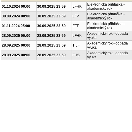
Elektronická přihláška -
01.10.2024 00:00
30.09.2025 23:59
LFHK
akademický rok
Elektronická přihláška -
30.09.2024 00:00
30.09.2025 23:59
LFP
akademický rok
Elektronická přihláška -
01.11.2024 05:00
30.09.2025 23:59
ETF
akademický rok
Akademický rok - odpadá
28.09.2025 00:00
28.09.2025 23:59
LFHK
výuka
Akademický rok - odpadá
28.09.2025 00:00
28.09.2025 23:59
1.LF
výuka
Akademický rok - odpadá
28.09.2025 00:00
28.09.2025 23:59
FHS
výuka