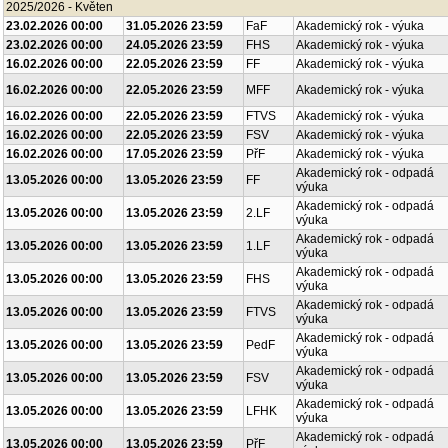
2025/2026 - Květen
23.02.2026 00:00
31.05.2026 23:59
FaF
Akademický rok - výuka
23.02.2026 00:00
24.05.2026 23:59
FHS
Akademický rok - výuka
16.02.2026 00:00
22.05.2026 23:59
FF
Akademický rok - výuka
16.02.2026 00:00
22.05.2026 23:59
MFF
Akademický rok - výuka
16.02.2026 00:00
22.05.2026 23:59
FTVS
Akademický rok - výuka
16.02.2026 00:00
22.05.2026 23:59
FSV
Akademický rok - výuka
16.02.2026 00:00
17.05.2026 23:59
PřF
Akademický rok - výuka
Akademický rok - odpadá
13.05.2026 00:00
13.05.2026 23:59
FF
výuka
Akademický rok - odpadá
13.05.2026 00:00
13.05.2026 23:59
2.LF
výuka
Akademický rok - odpadá
13.05.2026 00:00
13.05.2026 23:59
1.LF
výuka
Akademický rok - odpadá
13.05.2026 00:00
13.05.2026 23:59
FHS
výuka
Akademický rok - odpadá
13.05.2026 00:00
13.05.2026 23:59
FTVS
výuka
Akademický rok - odpadá
13.05.2026 00:00
13.05.2026 23:59
PedF
výuka
Akademický rok - odpadá
13.05.2026 00:00
13.05.2026 23:59
FSV
výuka
Akademický rok - odpadá
13.05.2026 00:00
13.05.2026 23:59
LFHK
výuka
Akademický rok - odpadá
13.05.2026 00:00
13.05.2026 23:59
PřF