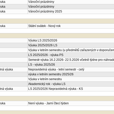
ýuka
Vánoční prázdniny
ýuka
Vánoční prázdniny
ýuka
Vánoční prázdniny 2025
ýuka
Státní svátek - Nový rok
Výuka LS 2025/2026
Výuka 2025/2026 LS
Výuka v letním semestru (u předmětů zařazených v doporučené
LS 2025/2026 - výuka PS
Semestr výuka 16.2.2026- 22.5.2026 včetně týdne pro náhrad
LS - výuka 2025/26
lná výuka
Nepravidelná výuka - letní semestr - celý
výuka v letním semestru 2025/26
Výuka v letním semestru
Akademický rok - výuka LS
lná výuka
LS 2025/2026 Nepravidelná výuka - KS
ýuka
Není výuka - Jarní čtecí týden