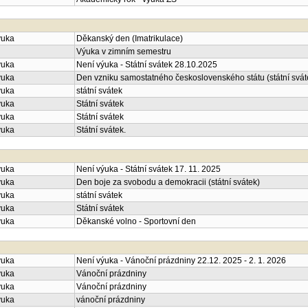
ýuka
Děkanský den (Imatrikulace)
Výuka v zimním semestru
ýuka
Není výuka - Státní svátek 28.10.2025
ýuka
Den vzniku samostatného československého státu (státní svát
ýuka
státní svátek
ýuka
Státní svátek
ýuka
Státní svátek
ýuka
Státní svátek.
ýuka
Není výuka - Státní svátek 17. 11. 2025
ýuka
Den boje za svobodu a demokracii (státní svátek)
ýuka
státní svátek
ýuka
Státní svátek
ýuka
Děkanské volno - Sportovní den
ýuka
Není výuka - Vánoční prázdniny 22.12. 2025 - 2. 1. 2026
ýuka
Vánoční prázdniny
ýuka
Vánoční prázdniny
ýuka
vánoční prázdniny