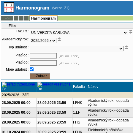
Harmonogram
(verze: 21)
--:--
Harmonogram
Filtr:
Fakulta:
Akademický rok:
Typ události:
Platí od:
[dd.mm.rrrr]
Platí do:
[dd.mm.rrrr]
Moje události:
Fakulta
Název
Od
Do
2025/2026 - Září
Akademický rok - odpadá
28.09.2025 00:00
28.09.2025 23:59
LFHK
výuka
Akademický rok - odpadá
28.09.2025 00:00
28.09.2025 23:59
1.LF
výuka
Akademický rok - odpadá
28.09.2025 00:00
28.09.2025 23:59
FHS
výuka
Elektronická přihláška -
01.10.2024 00:00
30.09.2025 23:59
LFHK