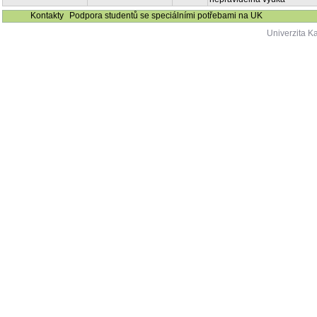
Kontakty
Podpora studentů se speciálními potřebami na UK
Univerzita K