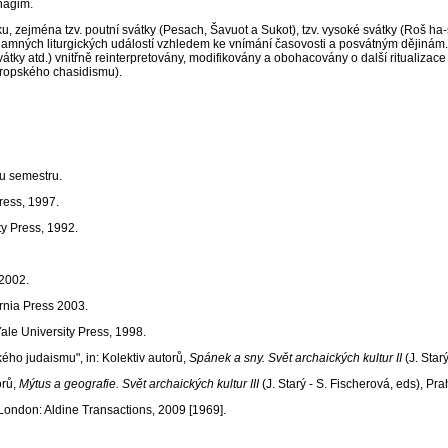
inhagim.
oku, zejména tzv. poutní svátky (Pesach, Šavuot a Sukot), tzv. vysoké svátky (Roš 
amných liturgických událostí vzhledem ke vnímání časovosti a posvátným dějinám. 
 a svátky atd.) vnitřně reinterpretovány, modifikovány a obohacovány o další rituali
oevropského chasidismu).
u semestru.
Press, 1997.
ty Press, 1992.
2002.
ornia Press 2003.
Yale University Press, 1998.
kého judaismu", in: Kolektiv autorů,
Spánek a sny. Svět archaických kultur II
(J. Star
orů,
Mýtus a geografie.
Svět archaických kultur III
(J. Starý - S. Fischerová, eds), P
London: Aldine Transactions, 2009 [1969].