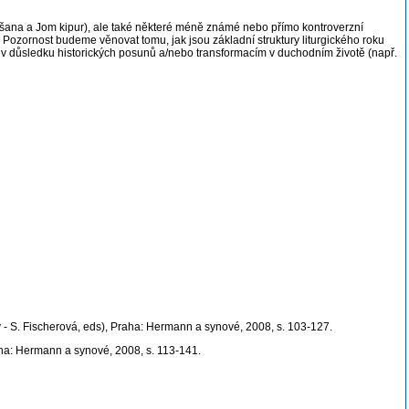
ha-šana a Jom kipur), ale také některé méně známé nebo přímo kontroverzní
Pozornost budeme věnovat tomu, jak jsou základní struktury liturgického roku
zace v důsledku historických posunů a/nebo transformacím v duchodním životě (např.
ý - S. Fischerová, eds), Praha: Hermann a synové, 2008, s. 103-127.
raha: Hermann a synové, 2008, s. 113-141.