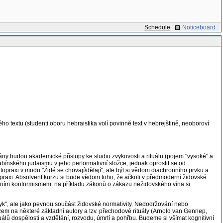
Schedule
Noticeboard
o textu (studenti oboru hebraistika volí povinně text v hebrejštině, neoboroví
ány budou akademické přístupy ke studiu zvykovosti a rituálu (pojem "vysoké" a
abínského judaismu v jeho performativní složce, jednak oprostit se od
topraxi v modu "Židé se chovají/dělají", ale být si vědom diachronního prvku a
praxi. Absolvent kurzu si bude vědom toho, že ačkoli v předmoderní židovské
tním konformismem: na příkladu zákonů o zákazu nežidovského vína si
vyk", ale jako pevnou součást židovské normativity. Nedodržování nebo
em na některé základní autory a tzv. přechodové rituály (Arnold van Gennep,
uálů dospělosti a vzdělání, rozvodu, úmrtí a pohřbu. Budeme si všímat kognitivní