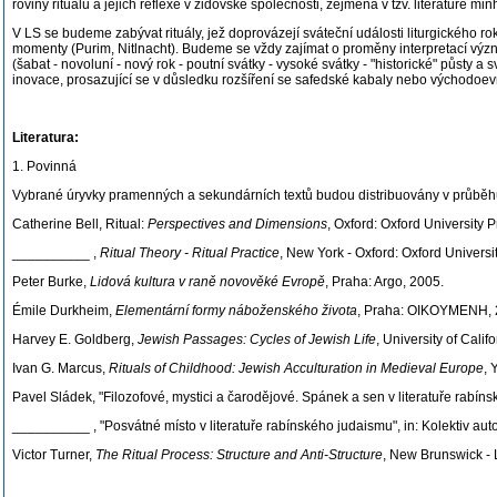
roviny rituálů a jejich reflexe v židovské společnosti, zejména v tzv. literatuře m
V LS se budeme zabývat rituály, jež doprovázejí sváteční události liturgického r
momenty (Purim, Nitlnacht). Budeme se vždy zajímat o proměny interpretací význ
(šabat - novoluní - nový rok - poutní svátky - vysoké svátky - "historické" půsty
inovace, prosazující se v důsledku rozšíření se safedské kabaly nebo východ
Literatura:
1. Povinná
Vybrané úryvky pramenných a sekundárních textů budou distribuovány v průběh
Catherine Bell, Ritual:
Perspectives and Dimensions
, Oxford: Oxford University 
__________ ,
Ritual Theory - Ritual Practice
, New York - Oxford: Oxford Universi
Peter Burke,
Lidová kultura v raně novověké Evropě
, Praha: Argo, 2005.
Émile Durkheim,
Elementární formy náboženského života
, Praha: OIKOYMENH, 
Harvey E. Goldberg,
Jewish Passages: Cycles of Jewish Life
, University of Calif
Ivan G. Marcus,
Rituals of Childhood: Jewish Acculturation in Medieval Europe
, 
Pavel Sládek, "Filozofové, mystici a čarodějové. Spánek a sen v literatuře rabíns
__________ , "Posvátné místo v literatuře rabínského judaismu", in: Kolektiv aut
Victor Turner,
The Ritual Process: Structure and Anti-Structure
, New Brunswick - 