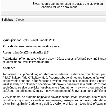
Note:
course can be enrolled in outside the study plan
enabled for web enrollment
Syllabus
- Czech
Vyučující:
doc. PhDr. Pavel Sládek, Ph.D.
Rozsah:
dvousemestrální přednáškový kurs
Atesty:
zápočet (ZS) a zkouška (LS)
Požadavky:
přítomnost ve výuce a aktivní účast, znalost přečtené povinné litera
studenti mohou volit text v překladu)
Anotace:
Tématem kursu je "morfologie" rabínského judaismu, nahlížená z diachronní pers
"nízké" kultury, "lidové" kultury atd.). Pozornost bude věnována konceptu "zvyku" 
stereotypního chápání náboženského systému v jeho celku jako plujícího v nestruk
tázat se vždy po dokladech specifické ortopraxe v daném čase a místě. Pozornos
společnosti se sice prakticky nesetkáváme s fenoménem ne-víry a programové n
ukážeme, že určitá nábožensky motivovaná praxe může být skupinami věřících 
V ZS semestru se budeme nejprve věnovat konceptu zvyku (
minhag
), a to zejm
modifikace zvyku může vyvolávat kontroverze, pokusy o konformizaci nebo debaty
Victor Turner, Émile Durkheim a další). Ukážeme si, jak nám teoretické přístupy 