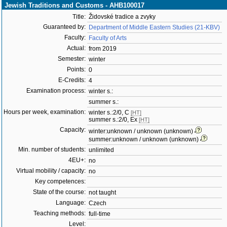
Jewish Traditions and Customs - AHB100017
Title:
Židovské tradice a zvyky
Guaranteed by:
Department of Middle Eastern Studies (21-KBV)
Faculty:
Faculty of Arts
Actual:
from 2019
Semester:
winter
Points:
0
E-Credits:
4
Examination process:
winter s.:
summer s.:
Hours per week, examination:
winter s.:2/0, C
[HT]
summer s.:2/0, Ex
[HT]
Capacity:
winter:unknown / unknown (unknown)
summer:unknown / unknown (unknown)
Min. number of students:
unlimited
4EU+:
no
Virtual mobility / capacity:
no
Key competences:
State of the course:
not taught
Language:
Czech
Teaching methods:
full-time
Level: