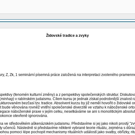
Židovské tradice a zvyky
tury, Z, Zk, 1 seminární písemná práce založená na interpretaci zvoleného pramennéh
pektivy (fenomén kulturní změny) a z perspektivy společenských struktur. Diskutov
(
minhag
) v rabínském judaismu. Cílem kursu je jednak získat podrobnější znalost r
turovaném bezčasí tzv. tradice. Absolvent kurzu by již neměl hovořit o židovské or
t bude věnována rovněž vnitřní společenské diverzitě ve vztahu k náboženské orto
egace náboženské praxe v jejím celku, nesetkáváme se ani s monolitickým absolu
dokonce otevřeně ignorována.
éna ve středověkém aškenázském judaismu. Představíme si jej jako nikoli prostý "z
 učenců. Následně si představíme některé vybrané teorie rituálu, zejména s důraz
mohou pomoci lépe pochopit mechanismy rituálních událostí jako svatby, obřízky, rit