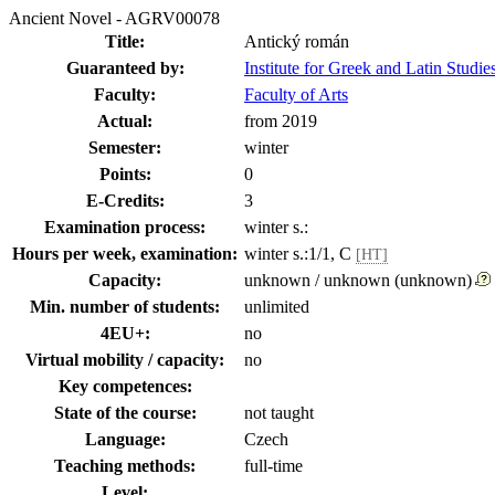
Ancient Novel - AGRV00078
Title:
Antický román
Guaranteed by:
Institute for Greek and Latin Stud
Faculty:
Faculty of Arts
Actual:
from 2019
Semester:
winter
Points:
0
E-Credits:
3
Examination process:
winter s.:
Hours per week, examination:
winter s.:1/1, C
[HT]
Capacity:
unknown / unknown (unknown)
Min. number of students:
unlimited
4EU+:
no
Virtual mobility / capacity:
no
Key competences:
State of the course:
not taught
Language:
Czech
Teaching methods:
full-time
Level: