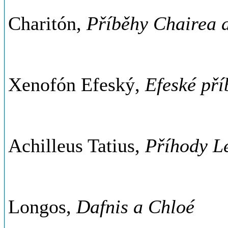
Charitón,
Příběhy Chairea a
Xenofón Efeský,
Efeské pří
Achilleus Tatius,
Příhody Le
Longos,
Dafnis a Chloé