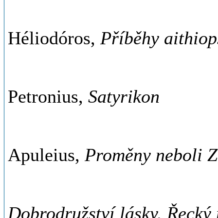
Héliodóros,
Příběhy aithiop
Petronius,
Satyrikon
Apuleius,
Proměny neboli Z
Dobrodružství lásky. Řeck