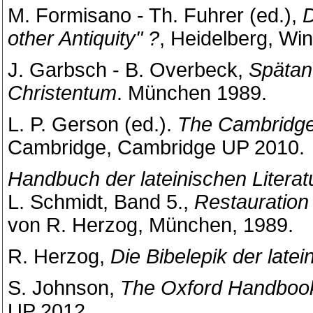
M. Formisano - Th. Fuhrer (ed.),
D
other Antiquity" ?
, Heidelberg, Win
J. Garbsch - B. Overbeck,
Spätan
Christentum
. München 1989.
L. P. Gerson (ed.).
The Cambridge 
Cambridge, Cambridge UP 2010.
Handbuch der lateinischen Literat
L. Schmidt, Band 5.,
Restauration
von R. Herzog, München, 1989.
R. Herzog,
Die Bibelepik der late
S. Johnson,
The Oxford Handbook 
UP 2012.