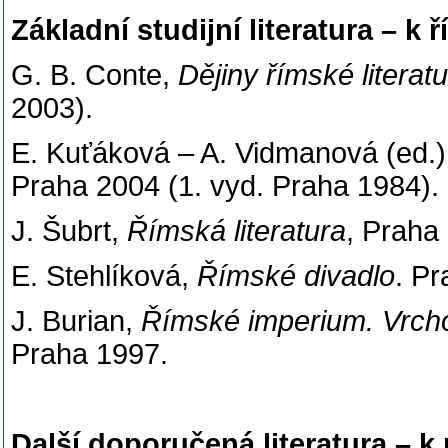
Základní studijní literatura – k 
G. B. Conte,
Dějiny římské literat
2003).
E. Kuťáková – A. Vidmanová (ed.
Praha 2004 (1. vyd. Praha 1984).
J. Šubrt,
Římská literatura
, Praha
E. Stehlíková,
Římské divadlo
. P
J. Burian,
Římské imperium. Vrchol
Praha 1997.
Další doporučená literatura – k 