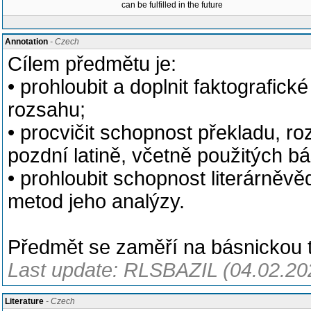
can be fulfilled in the future
Annotation
- Czech
Cílem předmětu je:
• prohloubit a doplnit faktografické
rozsahu;
• procvičit schopnost překladu, ro
pozdní latině, včetně použitých b
• prohloubit schopnost literárněvě
metod jeho analýzy.
Předmět se zaměří na básnickou tv
Last update: RLSBAZIL (04.02.20
Literature
- Czech