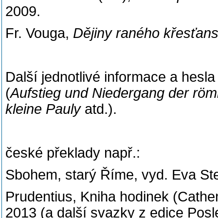
2009.
Fr. Vouga,
Dějiny raného křesťans
Další jednotlivé informace a hesl
(
Aufstieg und Niedergang der röm
kleine Pauly
atd.).
české překlady např.:
Sbohem, starý Říme, vyd. Eva Ste
Prudentius, Kniha hodinek (Cathem
2013 (a další svazky z edice Pos