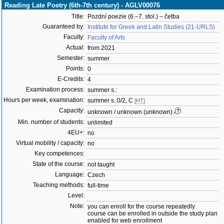
Reading Late Poetry (6th-7th century) - AGLV00076
Title:
Pozdní poezie (6.–7. stol.) – četba
Guaranteed by:
Institute for Greek and Latin Studies (21-URLS)
Faculty:
Faculty of Arts
Actual:
from 2021
Semester:
summer
Points:
0
E-Credits:
4
Examination process:
summer s.:
Hours per week, examination:
summer s.:0/2, C
[HT]
Capacity:
unknown / unknown (unknown)
Min. number of students:
unlimited
4EU+:
no
Virtual mobility / capacity:
no
Key competences:
State of the course:
not taught
Language:
Czech
Teaching methods:
full-time
Level:
Note:
you can enroll for the course repeatedly
course can be enrolled in outside the study plan
enabled for web enrollment