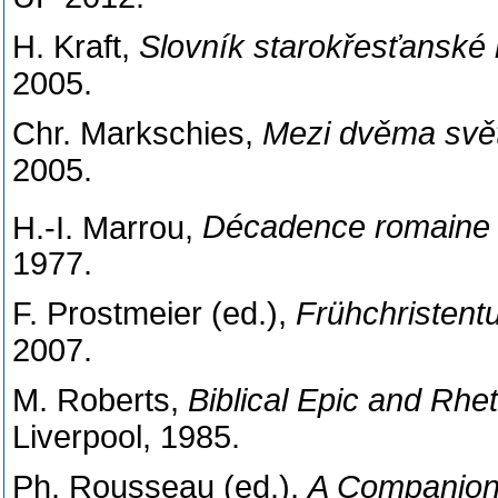
H. Kraft,
Slovník starokřesťanské l
2005.
Chr. Markschies,
Mezi dvěma svět
2005.
H.-I. Marrou,
Décadence romaine ou
1977.
F. Prostmeier (ed.),
Frühchristent
2007.
M. Roberts,
Biblical Epic and Rhet
Liverpool, 1985.
Ph. Rousseau (ed.),
A Companion t