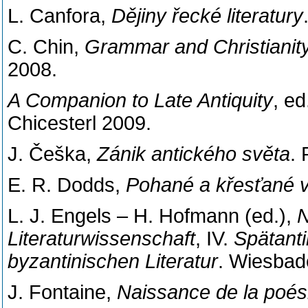
L. Canfora,
Dějiny řecké literatury
C. Chin,
Grammar and Christianit
2008.
A Companion to Late Antiquity
, ed
Chicesterl 2009.
J. Češka,
Zánik antického světa
.
E. R. Dodds,
Pohané a křesťané v
L. J. Engels – H. Hofmann (ed.),
N
Literaturwissenschaft
, IV.
Spätant
byzantinischen Literatur
. Wiesbad
J. Fontaine,
Naissance de la poési