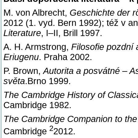
M. von Albrecht,
Geschichte der r
2012 (1. vyd. Bern 1992); též v a
Literature
, I–II, Brill 1997.
A. H. Armstrong,
Filosofie pozdní
Eriugenu
. Praha 2002.
P. Brown,
Autorita a posvátné – A
světa
.
Brno 1999.
The Cambridge History of Classica
Cambridge 1982.
The Cambridge Companion to the 
2
Cambridge
2012.