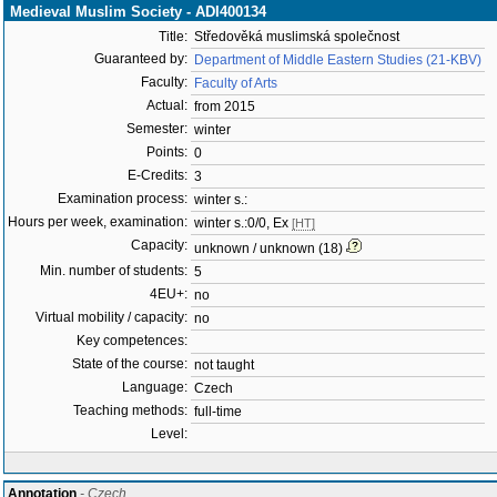
Medieval Muslim Society - ADI400134
Title:
Středověká muslimská společnost
Guaranteed by:
Department of Middle Eastern Studies (21-KBV)
Faculty:
Faculty of Arts
Actual:
from 2015
Semester:
winter
Points:
0
E-Credits:
3
Examination process:
winter s.:
Hours per week, examination:
winter s.:0/0, Ex
[HT]
Capacity:
unknown / unknown (18)
Min. number of students:
5
4EU+:
no
Virtual mobility / capacity:
no
Key competences:
State of the course:
not taught
Language:
Czech
Teaching methods:
full-time
Level:
Annotation
- Czech