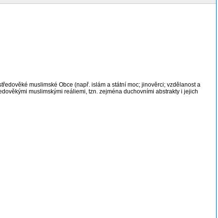
ředověké muslimské Obce (např. islám a státní moc; jinověrci; vzdělanost a
edověkými muslimskými reáliemi, tzn. zejména duchovními abstrakty i jejich