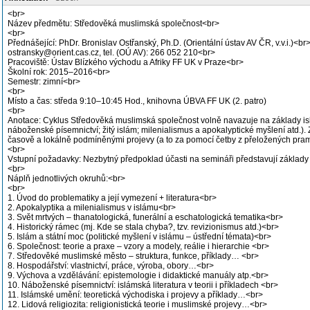
<br>
Název předmětu: Středověká muslimská společnost<br>
<br>
Přednášející: PhDr. Bronislav Ostřanský, Ph.D. (Orientální ústav AV ČR, v.v.i.)<br
ostransky@orient.cas.cz, tel. (OÚ AV): 266 052 210<br>
Pracoviště: Ústav Blízkého východu a Afriky FF UK v Praze<br>
Školní rok: 2015–2016<br>
Semestr: zimní<br>
<br>
Místo a čas: středa 9:10–10:45 Hod., knihovna ÚBVA FF UK (2. patro)
<br>
Anotace: Cyklus Středověká muslimská společnost volně navazuje na základy islá
náboženské písemnictví; žitý islám; milenialismus a apokalyptické myšlení atd.)
časově a lokálně podmíněnými projevy (a to za pomocí četby z přeložených pramen
<br>
Vstupní požadavky: Nezbytný předpoklad účasti na semináři představují základy
<br>
Náplň jednotlivých okruhů:<br>
<br>
1. Úvod do problematiky a její vymezení + literatura<br>
2. Apokalyptika a milenialismus v islámu<br>
3. Svět mrtvých – thanatologická, funerální a eschatologická tematika<br>
4. Historický rámec (mj. Kde se stala chyba?, tzv. revizionismus atd.)<br>
5. Islám a státní moc (politické myšlení v islámu – ústřední témata)<br>
6. Společnost: teorie a praxe – vzory a modely, reálie i hierarchie <br>
7. Středověké muslimské město – struktura, funkce, příklady… <br>
8. Hospodářství: vlastnictví, práce, výroba, obory…<br>
9. Výchova a vzdělávání: epistemologie i didaktické manuály atp.<br>
10. Náboženské písemnictví: islámská literatura v teorii i příkladech <br>
11. Islámské umění: teoretická východiska i projevy a příklady…<br>
12. Lidová religiozita: religionistická teorie i muslimské projevy…<br>