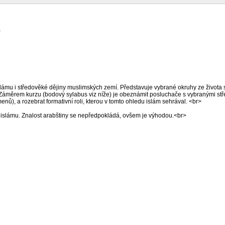
>
mu i středověké dějiny muslimských zemí. Představuje vybrané okruhy ze života st
. Záměrem kurzu (bodový sylabus viz níže) je obeznámit posluchače s vybranými stř
ů), a rozebrat formativní roli, kterou v tomto ohledu islám sehrával. <br>
 islámu. Znalost arabštiny se nepředpokládá, ovšem je výhodou.<br>