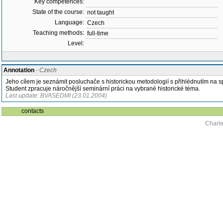
Key competences:
State of the course:
not taught
Language:
Czech
Teaching methods:
full-time
Level:
Annotation
- Czech
Jeho cílem je seznámit posluchače s historickou metodologií s přihlédnutím na s
Student zpracuje náročnější seminární práci na vybrané historické téma.
Last update: BVASEDMI (23.01.2004)
contacts
Charle