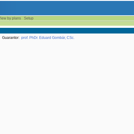
iew by plans
Setup
Guarantor:
prof. PhDr. Eduard Gombár, CSc.