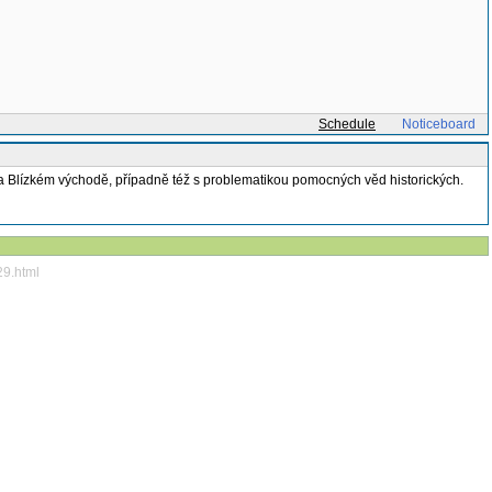
Schedule
Noticeboard
 na Blízkém východě, případně též s problematikou pomocných věd historických.
29.html