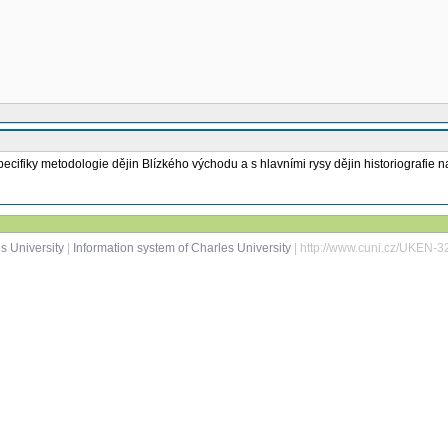
pecifiky metodologie dějin Blízkého východu a s hlavními rysy dějin historiografie
s University
|
Information system of Charles University
| http://www.cuni.cz/UKEN-3