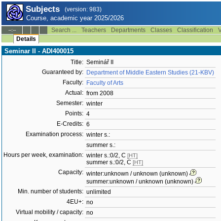
Subjects
(version: 983)
Course, academic year 2025/2026
Search ...
Teachers
Departments
Classes
Classification
V
--:--
Details
Seminar II - ADI400015
Title:
Seminář II
Guaranteed by:
Department of Middle Eastern Studies (21-KBV)
Faculty:
Faculty of Arts
Actual:
from 2008
Semester:
winter
Points:
4
E-Credits:
6
Examination process:
winter s.:
summer s.:
Hours per week, examination:
winter s.:0/2, C
[HT]
summer s.:0/2, C
[HT]
Capacity:
winter:unknown / unknown (unknown)
summer:unknown / unknown (unknown)
Min. number of students:
unlimited
4EU+:
no
Virtual mobility / capacity:
no