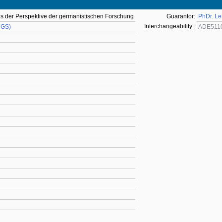
 der Perspektive der germanistischen Forschung
Guarantor:
PhDr. Le
Interchangeability :
UGS)
ADE511