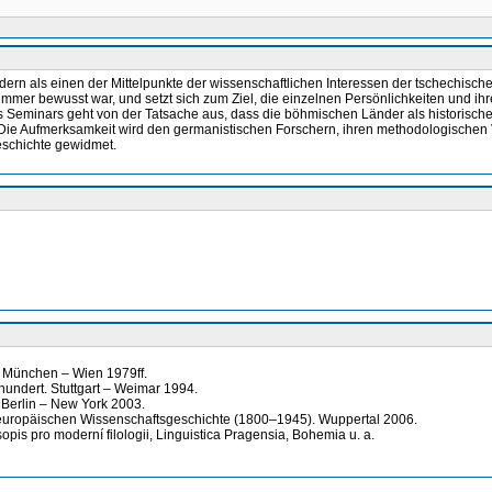
ern als einen der Mittelpunkte der wissenschaftlichen Interessen der tschechisc
 bewusst war, und setzt sich zum Ziel, die einzelnen Persönlichkeiten und ihre
 Seminars geht von der Tatsache aus, dass die böhmischen Länder als historis
 Die Aufmerksamkeit wird den germanistischen Forschern, ihren methodologische
eschichte gewidmet.
, München – Wien 1979ff.
hundert. Stuttgart – Weimar 1994.
 Berlin – New York 2003.
er europäischen Wissenschaftsgeschichte (1800–1945). Wuppertal 2006.
sopis pro moderní filologii, Linguistica Pragensia, Bohemia u. a.