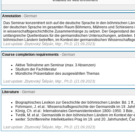
enabled for web enrollment
Annotation
- German
Das Seminar konzentriert sich auf die deutsche Sprache in den böhmischen Länd
der deutschen Sprache im gesamten Raum Böhmens, Mährens und Schlesiens immer
in wissenschaftsgeschichtliche Zusammenhänge zu setzen. Der Gegenstand des
umfangreiche Quellenbasis für die germanistischen Untersuchungen, anbieten.
böhmischen Ländern betreffen, im Kontext der germanistischen Wissenschaftsg
Last update: Zbytovský Štěpán, Mgr., Ph.D. (21.09.2023)
Course completion requirements
- German
Aktive Teilnahme am Seminar (max. 3 Absenzen)
Studium der Fachliteratur
Mündliche Präsentation des ausgewählten Themas
Last update: Zbytovský Štěpán, Mgr., Ph.D. (21.09.2023)
Literature
- German
Biographisches Lexikon zur Geschichte der böhmischen Länder. Bd. 1 ff.
Fohrmann, J. et al.: Wissenschaftsgeschichte der Germanistik im 19. Jahr
König, Ch. et al.: Internationales Germanistenlexikon 1800–1950. 3 Bde.,
Tvrdík, M. et al.: Germanistik in den böhmischen Ländern im Kontext d
weiter: Schriftenreihe Intellektuelles Prag im 19. und 20. Jahrhundert, Ča
Last update: Zbytovský Štěpán, Mgr., Ph.D. (21.09.2023)