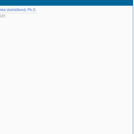
nka Vodrážková, Ph.D.
025