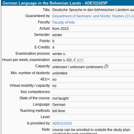
German Language in the Bohemian Lands - ADE511025P
Title:
Deutsche Sprache in den böhmischen Ländern aus
Guaranteed by:
Department of Germanic and Nordic Studies (21-
Faculty:
Faculty of Arts
Actual:
from 2023
Semester:
winter
Points:
0
E-Credits:
4
Examination process:
winter s.:
Hours per week, examination:
winter s.:0/2, C
[HT]
Capacity:
unknown / unknown (unknown)
Min. number of students:
unlimited
4EU+:
no
Virtual mobility / capacity:
no
Key competences:
State of the course:
not taught
Language:
German
Teaching methods:
full-time
Level:
Is provided by:
ADE511025
Note:
course can be enrolled in outside the study plan