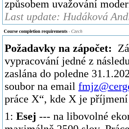
způsobem uvažování moder
Last update: Hudáková Andr
Course completion requirements
- Czech
Požadavky na zápočet:
Záp
vypracování jedné z následu
zaslána do poledne 31.1.202
soubor na email
fmjz@cerge
práce X“, kde X je příjmení
1:
Esej
--- na libovolné ek
maximálně 2500 slov. Práce