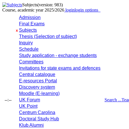
Subjects
(version: 983)
Course, academic year 2025/2026
login
login options
Admission
Final Exams
Subjects
x
Thesis (Selection of subject)
Inquiry
Schedule
Study application - exchange students
Committees
Invitations for state exams and defences
Central catalogue
E-resources Portal
Discovery system
Moodle (E-learning)
--:--
UK Forum
Search ...
Tea
UK Point
Centrum Carolina
Doctoral Study Hub
Klub Alumni