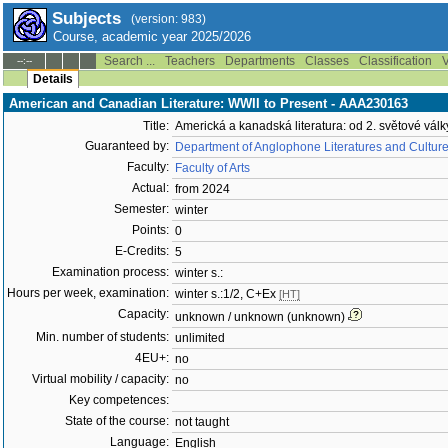
Subjects
(version: 983)
Course, academic year 2025/2026
Search ...
Teachers
Departments
Classes
Classification
V
--:--
Details
American and Canadian Literature: WWII to Present - AAA230163
Title:
Americká a kanadská literatura: od 2. světové vál
Guaranteed by:
Department of Anglophone Literatures and Cultur
Faculty:
Faculty of Arts
Actual:
from 2024
Semester:
winter
Points:
0
E-Credits:
5
Examination process:
winter s.:
Hours per week, examination:
winter s.:1/2, C+Ex
[HT]
Capacity:
unknown / unknown (unknown)
Min. number of students:
unlimited
4EU+:
no
Virtual mobility / capacity:
no
Key competences:
State of the course:
not taught
Language:
English