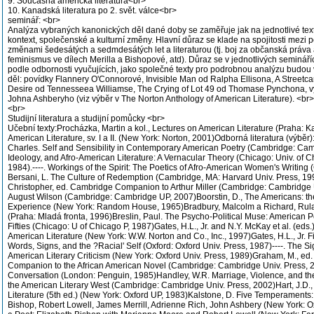
9. Současná americká literatura<br>
10. Kanadská literatura po 2. svět. válce<br>
seminář: <br>
Analýza vybraných kanonických děl dané doby se zaměřuje jak na jednotlivé texty, 
kontext, společenské a kulturní změny. Hlavní důraz se klade na spojitosti mezi p
změnami šedesátých a sedmdesátých let a literaturou (tj. boj za občanská práva a
feminismus ve dílech Merilla a Bishopové, atd). Důraz se v jednotlivých seminář
podle odbornosti vyučujících, jako společné texty pro podrobnou analýzu budou vy
děl: povídky Flannery O'Connorové, Invisible Man od Ralpha Ellisona, A Street
Desire od Tennesseea Williamse, The Crying of Lot 49 od Thomase Pynchona, v
Johna Ashberyho (viz výběr v The Norton Anthology of American Literature). <br>
<br>
Studijní literatura a studijní pomůcky <br>
Učební texty:Procházka, Martin a kol., Lectures on American Literature (Praha: 
American Literature, sv. I a II. (New York: Norton, 2001)Odborná literatura (výběr):
Charles. Self and Sensibility in Contemporary American Poetry (Cambridge: Camb
Ideology, and Afro-American Literature: A Vernacular Theory (Chicago: Univ. of 
1984).----. Workings of the Spirit: The Poetics of Afro-American Women's Writing
Bersani, L. The Culture of Redemption (Cambridge, MA: Harvard Univ. Press, 19
Christopher, ed. Cambridge Companion to Arthur Miller (Cambridge: Cambridge 
August Wilson (Cambridge: Cambridge UP, 2007)Boorstin, D., The Americans: th
Experience (New York: Random House, 1965)Bradbury, Malcolm a Richard, Rul
(Praha: Mladá fronta, 1996)Breslin, Paul. The Psycho-Political Muse: American P
Fifties (Chicago: U of Chicago P, 1987)Gates, H.L., Jr. and N.Y. McKay et al. (eds
American Literature (New York: W.W. Norton and Co., Inc., 1997)Gates, H.L., Jr. F
Words, Signs, and the ?Racial' Self (Oxford: Oxford Univ. Press, 1987)----. The S
American Literary Criticism (New York: Oxford Univ. Press, 1989)Graham, M., e
Companion to the African American Novel (Cambridge: Cambridge Univ. Press, 2
Conversation (London: Penguin, 1985)Handley, W.R. Marriage, Violence, and the
the American Literary West (Cambridge: Cambridge Univ. Press, 2002)Hart, J.D
Literature (5th ed.) (New York: Oxford UP, 1983)Kalstone, D. Five Temperaments:
Bishop, Robert Lowell, James Merrill, Adrienne Rich, John Ashbery (New York: O