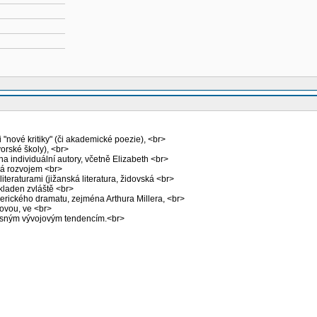
nové kritiky" (či akademické poezie), <br>
orské školy), <br>
individuální autory, včetně Elizabeth <br>
vá rozvojem <br>
teraturami (jižanská literatura, židovská <br>
 kladen zvláště <br>
erického dramatu, zejména Arthura Millera, <br>
ovou, ve <br>
časným vývojovým tendencím.<br>