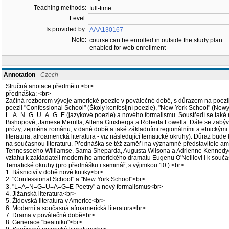
Teaching methods:
full-time
Level:
Is provided by:
AAA130167
Note:
course can be enrolled in outside the study plan
enabled for web enrollment
Annotation
- Czech
Stručná anotace předmětu <br>
přednáška: <br>
Začíná rozborem vývoje americké poezie v poválečné době, s důrazem na poezii "
poezii "Confessional School" (Školy konfesijní poezie), "New York School" (Newy
L=A=N=G=U=A=G=E (jazykové poezie) a nového formalismu. Soustředí se také na 
Bishopové, Jamese Merrilla, Allena Ginsberga a Roberta Lowella. Dále se zabý
prózy, zejména románu, v dané době a také základními regionálními a etnickými li
literatura, afroamerická literatura - viz následující tematické okruhy). Důraz bude
na současnou literaturu. Přednáška se též zaměří na významné představitele am
Tennesseeho Williamse, Sama Sheparda, Augusta Wilsona a Adrienne Kennedy
vztahu k zakladateli moderního amerického dramatu Eugenu O'Neillovi i k sou
Tematické okruhy (pro přednášku i seminář, s výjimkou 10.):<br>
1. Básnictví v době nové kritiky<br>
2. "Confessional School" a "New York School"<br>
3. "L=A=N=G=U=A=G=E Poetry" a nový formalismus<br>
4. Jižanská literatura<br>
5. Židovská literatura v Americe<br>
6. Moderní a současná afroamerická literatura<br>
7. Drama v poválečné době<br>
8. Generace "beatniků"<br>