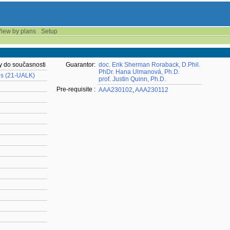
iew by plans
Setup
ky do současnosti
Guarantor:
doc. Erik Sherman Roraback, D.Phil.
PhDr. Hana Ulmanová, Ph.D.
es (21-UALK)
prof. Justin Quinn, Ph.D.
Pre-requisite :
AAA230102
,
AAA230112