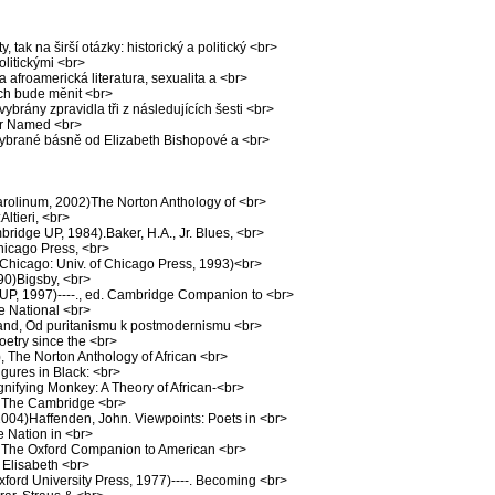
tak na širší otázky: historický a politický <br>
olitickými <br>
 afroamerická literatura, sexualita a <br>
ích bude měnit <br>
brány zpravidla tři z následujících šesti <br>
car Named <br>
ybrané básně od Elizabeth Bishopové a <br>
Karolinum, 2002)The Norton Anthology of <br>
Altieri, <br>
ridge UP, 1984).Baker, H.A., Jr. Blues, <br>
Chicago Press, <br>
 (Chicago: Univ. of Chicago Press, 1993)<br>
90)Bigsby, <br>
UP, 1997)----., ed. Cambridge Companion to <br>
e National <br>
and, Od puritanismu k postmodernismu <br>
oetry since the <br>
.), The Norton Anthology of African <br>
igures in Black: <br>
ignifying Monkey: A Theory of African-<br>
d. The Cambridge <br>
004)Haffenden, John. Viewpoints: Poets in <br>
 Nation in <br>
., The Oxford Companion to American <br>
 Elisabeth <br>
xford University Press, 1977)----. Becoming <br>