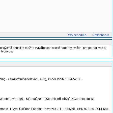
WS schedule
Noticeboard
kých činností je možno vytvářet specifické soubory cvičení pro jednotlivce a
tvořivost.
ng - celoživotní vzdělávání, 4 (3), 49-59. ISSN 1804-526X.
lamberová (Eds.), Stárnutí 2014: Sborník příspěvků z Gerontologické
apie. 1. vyd. Ústí nad Labem: Univerzita J. E. Purkyně, ISBN 978-80-7414-684-