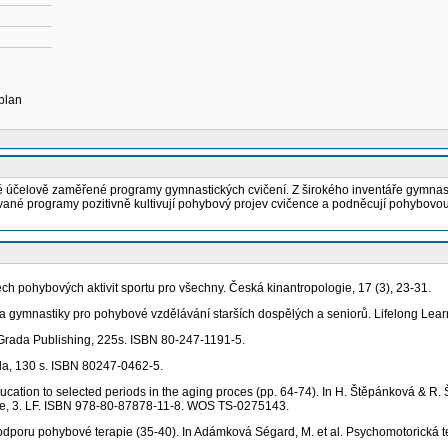
 plan
é účelově zaměřené programy gymnastických cvičení. Z širokého inventáře gymnastic
vané programy pozitivně kultivují pohybový projev cvičence a podněcují pohybovou 
ohybových aktivit sportu pro všechny. Česká kinantropologie, 17 (3), 23-31.
ymnastiky pro pohybové vzdělávání starších dospělých a seniorů. Lifelong Learni
Grada Publishing, 225s. ISBN 80-247-1191-5.
a, 130 s. ISBN 80247-0462-5.
ion to selected periods in the aging proces (pp. 64-74). In H. Štěpánková & R. Š
aze, 3. LF. ISBN 978-80-87878-11-8. WOS TS-0275143.
oru pohybové terapie (35-40). In Adámková Ségard, M. et al. Psychomotorická ter