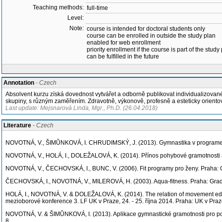
Teaching methods:
full-time
Level:
Note:
course is intended for doctoral students only
course can be enrolled in outside the study plan
enabled for web enrollment
priority enrollment if the course is part of the study
can be fulfilled in the future
Annotation
- Czech
Absolvent kurzu získá dovednost vytvářet a odborně publikovat individualizovan
skupiny, s různým zaměřením. Zdravotně, výkonově, profesně a esteticky oriento
Last update: Mejsnarová Linda, Mgr., Ph.D. (26.04.2018)
Literature
- Czech
NOVOTNÁ, V., ŠIMŮNKOVÁ, I. CHRUDIMSKÝ, J. (2013). Gymnastika v programech p
NOVOTNÁ, V., HOLÁ, I., DOLEŽALOVÁ, K. (2014). Přínos pohybové gramotnosti a g
NOVOTNÁ, V., ČECHOVSKÁ, I., BUNC, V. (2006). Fit programy pro ženy. Praha: 
ČECHOVSKÁ, I., NOVOTNÁ, V., MILEROVÁ, H. (2003). Aqua-fitness. Praha: Grad
HOLÁ, I., NOVOTNÁ, V. & DOLEŽALOVÁ, K. (2014). The relation of movement educat
mezioborové konference 3. LF UK v Praze, 24. - 25. října 2014. Praha: UK v Pr
NOVOTNÁ, V. & ŠIMŮNKOVÁ, I. (2013). Aplikace gymnastické gramotnosti pro podp
8.