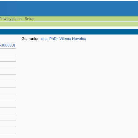
iew by plans
Setup
Guarantor:
doc. PhDr. Viléma Novotná
1-300600)