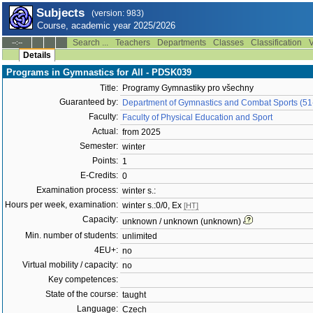
Subjects
(version: 983)
Course, academic year 2025/2026
Search ...
Teachers
Departments
Classes
Classification
V
--:--
Details
Programs in Gymnastics for All - PDSK039
Title:
Programy Gymnastiky pro všechny
Guaranteed by:
Department of Gymnastics and Combat Sports (5
Faculty:
Faculty of Physical Education and Sport
Actual:
from 2025
Semester:
winter
Points:
1
E-Credits:
0
Examination process:
winter s.:
Hours per week, examination:
winter s.:0/0, Ex
[HT]
Capacity:
unknown / unknown (unknown)
Min. number of students:
unlimited
4EU+:
no
Virtual mobility / capacity:
no
Key competences:
State of the course:
taught
Language:
Czech