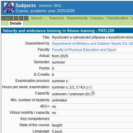
Subjects
(version: 983)
Course, academic year 2025/2026
Search ...
Teachers
Departments
Classes
Classification
V
--:--
Details
Velocity and endurance training in fitness training - PATL159
Title:
Rychlostní a vytrvalostní příprava v kondičním trén
Guaranteed by:
Department of Athletics and Outdoor Sports (51-3
Faculty:
Faculty of Physical Education and Sport
Actual:
from 2025
Semester:
summer
Points:
0
E-Credits:
6
Examination process:
summer s.:
Hours per week, examination:
summer s.:1/1, C+Ex
[HT]
Capacity:
unknown / unknown (0)
Min. number of students:
unlimited
4EU+:
no
Virtual mobility / capacity:
no
Key competences:
State of the course:
taught
Language:
Czech