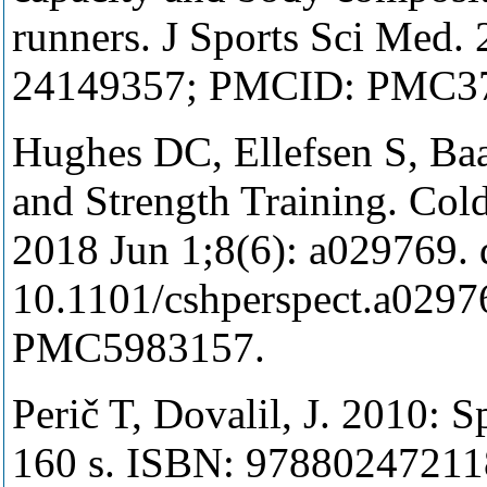
runners. J Sports Sci Med.
24149357; PMCID: PMC3
Hughes DC, Ellefsen S, Baa
and Strength Training. Col
2018 Jun 1;8(6): a029769. 
10.1101/cshperspect.a029
PMC5983157.
Perič T, Dovalil, J. 2010: S
160 s. ISBN: 9788024721