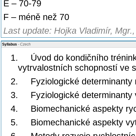
E – 70-79
F – méně než 70
Last update: Hojka Vladimír, Mgr.
Syllabus
- Czech
1.
Úvod do kondičního trénin
vytrvalostních schopností ve 
2.
Fyziologické determinanty 
3.
Fyziologické determinanty 
4.
Biomechanické aspekty ryc
5.
Biomechanické aspekty vyt