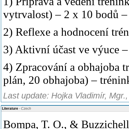
1) Příprava a vedení trénin
vytrvalost) – 2 x 10 bodů – 
2) Reflexe a hodnocení tré
3) Aktivní účast ve výuce –
4) Zpracování a obhajoba t
plán, 20 obhajoba) – trénin
Last update: Hojka Vladimír, Mgr.
Literature
- Czech
Bompa, T. O., & Buzzichelli