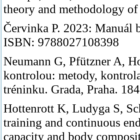
theory and methodology of 
Červinka P. 2023: Manuál b
ISBN: 9788027108398
Neumann G, Pfützner A, Ho
kontrolou: metody, kontrol
tréninku. Grada, Praha. 1
Hottenrott K, Ludyga S, Sch
training and continuous end
capacity and body compositi