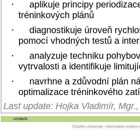
·
aplikuje principy periodiza
tréninkových plánů
·
diagnostikuje úroveň rychlo
pomocí vhodných testů a interp
·
analyzuje techniku pohybovýc
vytrvalosti a identifikuje limitu
·
navrhne a zdůvodní plán n
optimalizace tréninkového zat
Last update: Hojka Vladimír, Mgr.
contacts
Charles University
|
Information system o