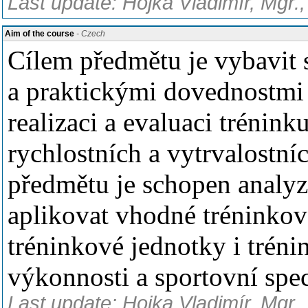
Last update: Hojka Vladimír, Mgr.
Aim of the course
- Czech
Cílem předmětu je vybavit 
a praktickými dovednostmi
realizaci a evaluaci trénin
rychlostních a vytrvalostní
předmětu je schopen analyz
aplikovat vhodné tréninkové
tréninkové jednotky i tréni
výkonnosti a sportovní spec
Last update: Hojka Vladimír, Mgr.