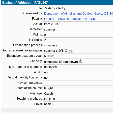
Basics of Athletics - PATL147
Title:
Základy atletiky
Guaranteed by:
Department of Athletics and Outdoor Sports (51-3
Faculty:
Faculty of Physical Education and Sport
Actual:
from 2023
Semester:
summer
Points:
0
E-Credits:
2
Examination process:
summer s.:
Hours per week, examination:
summer s.:0/1, C
[HS]
Extent per academic year:
6
[hours]
Capacity:
unknown / 80 (unknown)
Min. number of students:
unlimited
4EU+:
no
Virtual mobility / capacity:
no
Key competences:
State of the course:
taught
Language:
Czech
Teaching methods:
full-time
Level:
basic