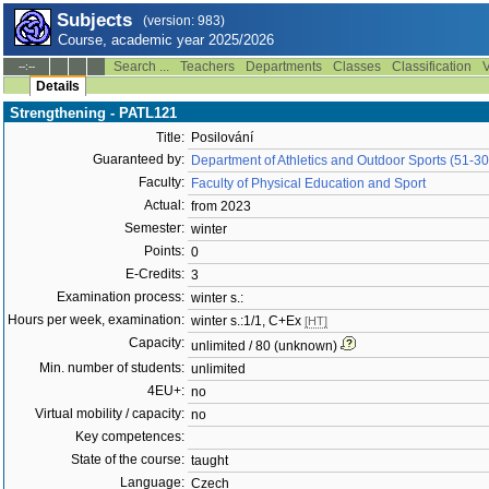
Subjects
(version: 983)
Course, academic year 2025/2026
Search ...
Teachers
Departments
Classes
Classification
V
--:--
Details
Strengthening - PATL121
Title:
Posilování
Guaranteed by:
Department of Athletics and Outdoor Sports (51-3
Faculty:
Faculty of Physical Education and Sport
Actual:
from 2023
Semester:
winter
Points:
0
E-Credits:
3
Examination process:
winter s.:
Hours per week, examination:
winter s.:1/1, C+Ex
[HT]
Capacity:
unlimited / 80 (unknown)
Min. number of students:
unlimited
4EU+:
no
Virtual mobility / capacity:
no
Key competences:
State of the course:
taught
Language:
Czech