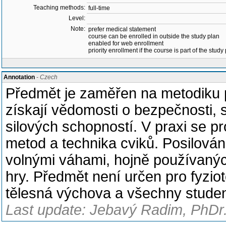
Teaching methods:
full-time
Level:
Note:
prefer medical statement
course can be enrolled in outside the study plan
enabled for web enrollment
priority enrollment if the course is part of the study
Annotation
- Czech
Předmět je zaměřen na metodiku p
získají vědomosti o bezpečnosti, 
silových schopností. V praxi se pr
metod a technika cviků. Posilován
volnými váhami, hojně používaných
hry. Předmět není určen pro fyzio
tělesná výchova a všechny studen
Last update: Jebavý Radim, PhDr.