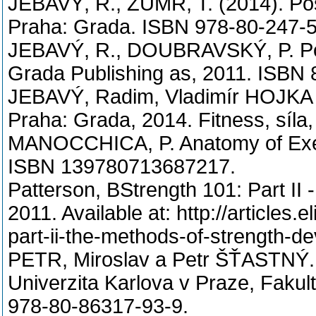
JEBAVÝ, R., ZUMR, T. (2014). Po
Praha: Grada. ISBN 978-80-247-5
JEBAVÝ, R., DOUBRAVSKÝ, P. Posi
Grada Publishing as, 2011. ISBN
JEBAVÝ, Radim, Vladimír HOJKA 
Praha: Grada, 2014. Fitness, síl
MANOCCHICA, P. Anatomy of Exerc
ISBN 139780713687217.
Patterson, BStrength 101: Part II
2011. Available at: http://articles.e
part-ii-the-methods-of-strength-
PETR, Miroslav a Petr ŠŤASTNÝ. F
Univerzita Karlova v Praze, Fakul
978-80-86317-93-9.