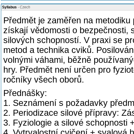
Syllabus
- Czech
Předmět je zaměřen na metodiku p
získají vědomosti o bezpečnosti, 
silových schopností. V praxi se pr
metod a technika cviků. Posilován
volnými váhami, běžně používaných
hry. Předmět není určen pro fyzio
ročníky všech oborů.
Přednášky:
1. Seznámení s požadavky předmět
2. Periodizace silové přípravy: Zá
3. Fyziologie a silové schopnosti +
4. Vytrvalostní cvičení + svalová h