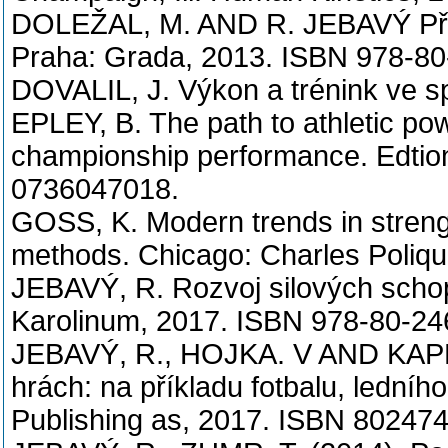
DOLEŽAL, M. AND R. JEBAVÝ Přiro
Praha: Grada, 2013. ISBN 978-80
DOVALIL, J. Výkon a trénink ve s
EPLEY, B. The path to athletic po
championship performance. Edtio
0736047018.
GOSS, K. Modern trends in streng
methods. Chicago: Charles Poliqu
JEBAVÝ, R. Rozvoj silových schop
Karolinum, 2017. ISBN 978-80-24
JEBAVÝ, R., HOJKA. V AND KAPLAN
hrách: na příkladu fotbalu, ledníh
Publishing as, 2017. ISBN 80247