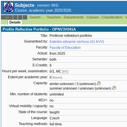
Subjects
(version: 983)
Course, academic year 2025/2026
Search ...
Teachers
Departments
Classes
Classification
V
--:--
Details
Profile Reflective Portfolio - OPNV3V041A
Title:
Profilové reflektivní portfolio
Guaranteed by:
Katedra výtvarné výchovy (41-KVV)
Faculty:
Faculty of Education
Actual:
from 2025
Semester:
both
E-Credits:
6
Hours per week, examination:
0/1, MC
[HT]
Extent per academic year:
0
[hours]
Capacity:
winter:unknown / 3 (unknown)
summer:unknown / unknown (unknown)
Min. number of students:
unlimited
4EU+:
no
Virtual mobility / capacity:
no
State of the course:
taught
Language:
Czech
Teaching methods:
full-time