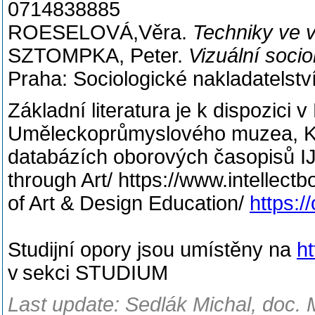
0714838885
ROESELOVÁ,Věra.
Techniky ve 
SZTOMPKA, Peter.
Vizuální soci
Praha: Sociologické nakladatelst
Základní literatura je k dispozic
Uměleckoprůmyslového muzea, Kn
databázích oborových časopisů IJE
through Art/ https://www.intellect
of Art & Design Education/
https:/
Studijní opory jsou umístěny na
ht
v sekci STUDIUM
Last update: Sedlák Michal, doc. 