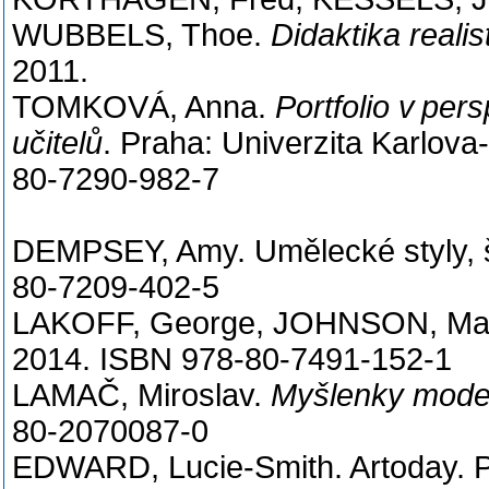
WUBBELS, Thoe.
Didaktika reali
2011.
TOMKOVÁ, Anna.
Portfolio v per
učitelů
. Praha: Univerzita Karlov
80-7290-982-7
DEMPSEY, Amy. Umělecké styly, šk
80-7209-402-5
LAKOFF, George, JOHNSON, Ma
2014. ISBN 978-80-7491-152-1
LAMAČ, Miroslav.
Myšlenky moder
80-2070087-0
EDWARD, Lucie-Smith. Artoday. 