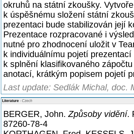
okruhů na státní zkoušky. Vytvoř
k úspěšnému složení státní zkoušky 
prezentaci bude stabilizován její 
Prezentace rozpracované i výsledné
nutné pro zhodnocení uložit v Te
k individuálnímu pojetí prezentac
k splnění klasifikovaného zápočtu
anotací, krátkým popisem pojetí p
Last update: Sedlák Michal, doc. 
Literature
- Czech
BERGER, John.
Způsoby vidění
.
87260-78-4
KORTHAGEN, Fred, KESSELS, J