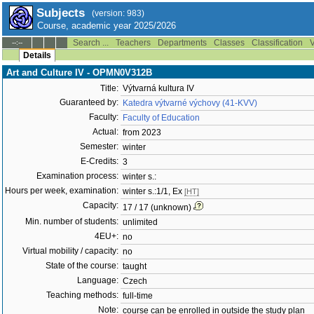
Subjects
(version: 983)
Course, academic year 2025/2026
Search ...
Teachers
Departments
Classes
Classification
V
--:--
Details
Art and Culture IV - OPMN0V312B
Title:
Výtvarná kultura IV
Guaranteed by:
Katedra výtvarné výchovy (41-KVV)
Faculty:
Faculty of Education
Actual:
from 2023
Semester:
winter
E-Credits:
3
Examination process:
winter s.:
Hours per week, examination:
winter s.:1/1, Ex
[HT]
Capacity:
17 / 17 (unknown)
Min. number of students:
unlimited
4EU+:
no
Virtual mobility / capacity:
no
State of the course:
taught
Language:
Czech
Teaching methods:
full-time
Note:
course can be enrolled in outside the study plan