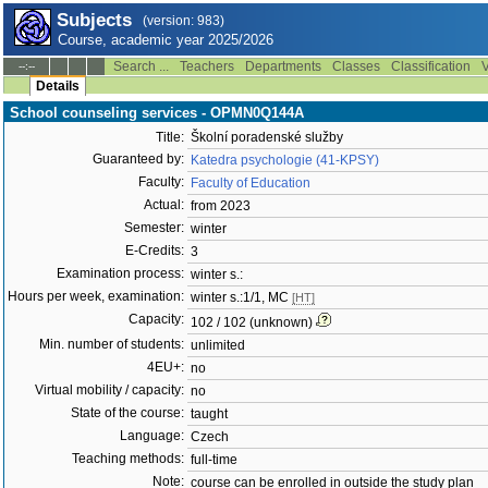
Subjects
(version: 983)
Course, academic year 2025/2026
Search ...
Teachers
Departments
Classes
Classification
V
--:--
Details
School counseling services - OPMN0Q144A
Title:
Školní poradenské služby
Guaranteed by:
Katedra psychologie (41-KPSY)
Faculty:
Faculty of Education
Actual:
from 2023
Semester:
winter
E-Credits:
3
Examination process:
winter s.:
Hours per week, examination:
winter s.:1/1, MC
[HT]
Capacity:
102 / 102 (unknown)
Min. number of students:
unlimited
4EU+:
no
Virtual mobility / capacity:
no
State of the course:
taught
Language:
Czech
Teaching methods:
full-time
Note:
course can be enrolled in outside the study plan