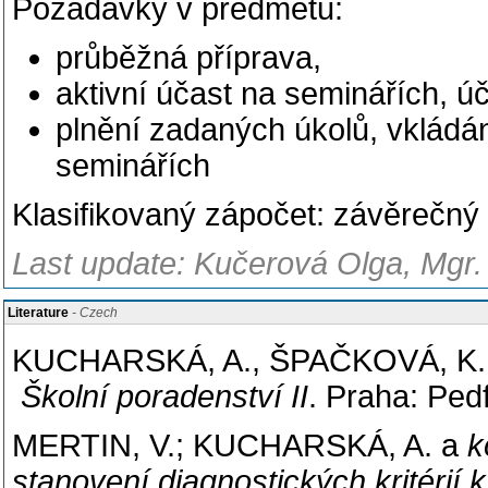
Požadavky v předmětu:
průběžná příprava,
aktivní účast na seminářích, ú
plnění zadaných úkolů, vkládá
seminářích
Klasifikovaný zápočet: závěrečný 
Last update: Kučerová Olga, Mgr. 
Literature
- Czech
KUCHARSKÁ, A., ŠPAČKOVÁ, K. Sp
Školní poradenství II
. Praha: Ped
MERTIN, V.; KUCHARSKÁ, A. a
k
stanovení diagnostických kritéri