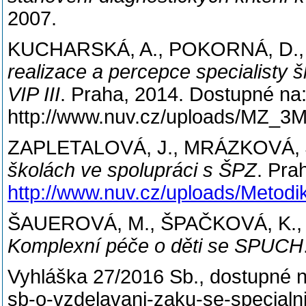
2007.
KUCHARSKÁ, A., POKORNÁ, D.,
realizace a percepce specialisty
VIP III
. Praha, 2014. Dostupné na
http://www.nuv.cz/uploads/MZ_3
ZAPLETALOVÁ, J., MRÁZKOVÁ, 
školách ve spolupráci s ŠPZ
. Pra
http://www.nuv.cz/uploads/Metod
ŠAUEROVÁ, M., ŠPAČKOVÁ, K.
Komplexní péče o děti se SPUCH
Vyhláška 27/2016 Sb., dostupné 
sb-o-vzdelavani-zaku-se-specialn