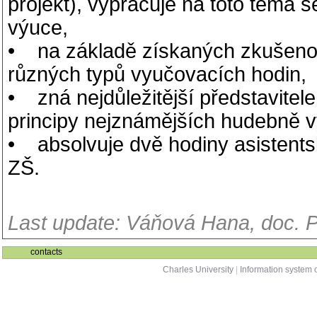
projekt), vypracuje na toto téma 
výuce,
• na základě získaných zkušenos
různých typů vyučovacích hodin,
• zná nejdůležitější představitel
principy nejznámějších hudebně 
• absolvuje dvě hodiny asistents
ZŠ.
Last update: Váňová Hana, doc. P
contacts
Charles University
|
Information system o