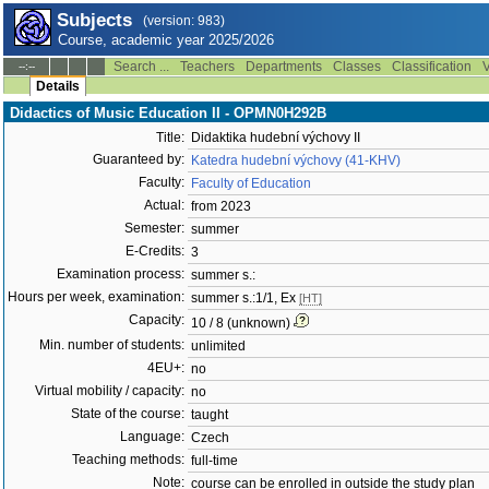
Subjects
(version: 983)
Course, academic year 2025/2026
Search ...
Teachers
Departments
Classes
Classification
V
--:--
Details
Didactics of Music Education II - OPMN0H292B
Title:
Didaktika hudební výchovy II
Guaranteed by:
Katedra hudební výchovy (41-KHV)
Faculty:
Faculty of Education
Actual:
from 2023
Semester:
summer
E-Credits:
3
Examination process:
summer s.:
Hours per week, examination:
summer s.:1/1, Ex
[HT]
Capacity:
10 / 8 (unknown)
Min. number of students:
unlimited
4EU+:
no
Virtual mobility / capacity:
no
State of the course:
taught
Language:
Czech
Teaching methods:
full-time
Note:
course can be enrolled in outside the study plan