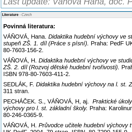
Last update: Váňová Hana, doc. P
Literature
- Czech
Povinná literatura:
VÁŇOVÁ, Hana.
Didaktika hudební výchovy ve stu
stupeň ZŠ. 1. díl (Práce s písní).
Praha: PedF UK
80-7603-156-2.
VÁŇOVÁ, H.
Didaktika hudební výchovy ve studiu
ZŠ. 2. díl (Rozvoj dětské hudební tvořivosti).
Prah
ISBN 978-80-7603-411-2.
SEDLÁK, F.
Didaktika hudební výchovy na l. st.
311 stran.
PECHÁČEK. S., VÁŇOVÁ, H, aj.
Praktické úkoly
výchovy pro l. st. základní
školy.
Praha: Karolinu
80-246-0365-9.
VÁŇOVÁ, H.
Průvodce učitele hudební výchovy t