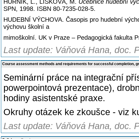
HURNÍK, L., LIŠKOVÁ, M.
Učebnice hudební výc
SPN, 1998. ISBN 80-7235-028-5.
HUDEBNÍ VÝCHOVA. Časopis pro hudební výchov
výchovu školní a
mimoškolní. UK v Praze – Pedagogická fakulta 
Last update: Váňová Hana, doc. P
Course assessment methods and requirements for successful completion, 
Seminární práce na integrační pří
powerpointová prezentace), drobné
hodiny asistentské praxe.
Okruhy otázek ke zkoušce - viz k
Last update: Váňová Hana, doc. P