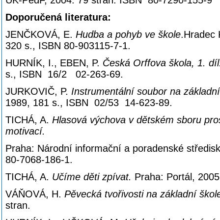
UK-PedF, 2004. 79 stran. ISBN 80-7290-155-9
Doporučená literatura:
JENČKOVÁ, E.
Hudba a pohyb ve škole
.Hradec 
320 s., ISBN 80-903115-7-1.
HURNÍK, I., EBEN, P.
Česká Orffova škola, 1. dí
s., ISBN 16/2 02-263-69.
JURKOVIČ, P.
Instrumentální soubor na základní
1989, 181 s., ISBN 02/53 14-623-89.
TICHÁ, A.
Hlasová výchova v dětském sboru pros
motivací.
Praha: Národní informační a poradenské středisk
80-7068-186-1.
TICHÁ, A.
Učíme děti zpívat.
Praha: Portál, 200
VÁŇOVÁ, H.
Pěvecká tvořivosti na základní škol
stran.