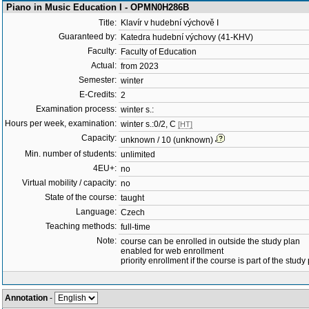
Piano in Music Education I - OPMN0H286B
Title:
Klavír v hudební výchově I
Guaranteed by:
Katedra hudební výchovy (41-KHV)
Faculty:
Faculty of Education
Actual:
from 2023
Semester:
winter
E-Credits:
2
Examination process:
winter s.:
Hours per week, examination:
winter s.:0/2, C
[HT]
Capacity:
unknown / 10 (unknown)
Min. number of students:
unlimited
4EU+:
no
Virtual mobility / capacity:
no
State of the course:
taught
Language:
Czech
Teaching methods:
full-time
Note:
course can be enrolled in outside the study plan
enabled for web enrollment
priority enrollment if the course is part of the study
Annotation
-