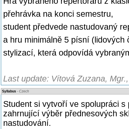
Hra vybraného repertoráru z klas
přehrávka na konci semestru,
student předvede nastudovaný re
a hru minimálně 5 písní (lidových
stylizací, která odpovídá vybran
Last update: Vítová Zuzana, Mgr.,
Syllabus
- Czech
Student si vytvoří ve spolupráci s
zahrnující výběr přednesových s
nastudování.