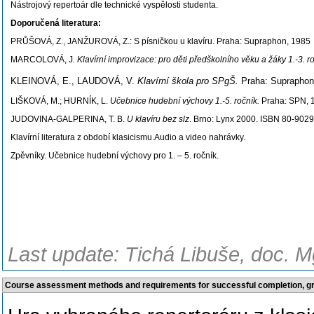
Nástrojový repertoár dle technické vyspělosti studenta.
Doporučená literatura:
PRŮŠOVÁ, Z., JANŽUROVÁ, Z.: S písničkou u klavíru. Praha: Supraphon, 1985
MARCOLOVÁ, J
. Klavírní improvizace: pro děti předškolního věku a žáky 1.-3. 
KLEINOVÁ, E., LAUDOVÁ, V.
Klavírní škola pro SPgŠ.
Praha: Supraphon
LIŠKOVÁ, M.; HURNÍK, L.
Učebnice hudební výchovy 1.-5. ročník.
Praha: SPN, 
JUDOVINA-GALPERINA, T. B.
U klavíru bez slz
. Brno: Lynx 2000. ISBN 80-9029
Klavírní literatura z období klasicismu.Audio a video nahrávky.
Zpěvníky. Učebnice hudební výchovy pro 1. – 5. ročník.
Last update: Tichá Libuše, doc. M
Course assessment methods and requirements for successful completion, 