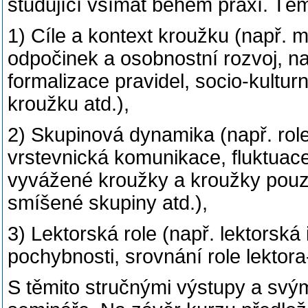
studující v
š
ímat
b
ě
hem praxí. Tém
1)
Cíle a kontext krou
ž
ku
(nap
ř
. m
odpo
č
inek a
osobnostní rozvoj, n
formalizace pravidel, socio-kultur
krou
ž
ku atd.),
2)
Skupinová dynamika
(nap
ř
. ro
vrstevnická
komunikace, fluktuace
vyvážené kroužky a kroužky pouz
smíšené
skupiny atd.),
3)
Lektorská role
(nap
ř
. lektorská 
pochybnosti, srovnání role
lektora
S t
ě
mito stru
č
n
ý
mi v
ý
stupy a sv
ý