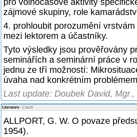
pro volnočasové aktivity specific
zájmové skupiny, role kamarádstv
4. prohloubit porozumění vrstvám 
mezi lektorem a účastníky.
Tyto výsledky jsou prověřovány p
seminářích a seminární práce v roz
jednu ze tří možností: Mikrositua
úvaha nad konkrétním problémem
Last update: Doubek David, Mgr.,
Literature
- Czech
ALLPORT, G. W. O povaze předsud
1954).