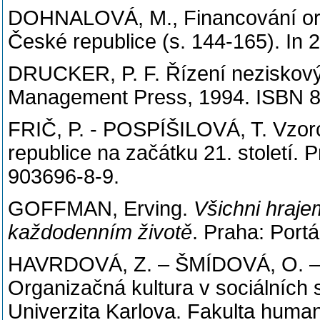
DOHNALOVÁ, M., Financování org
České republice (s. 144-165). In
DRUCKER, P. F. Řízení neziskovýc
Management Press, 1994. ISBN 8
FRIČ, P. - POSPÍŠILOVÁ, T. Vzorc
republice na začátku 21. století.
903696-8-9.
GOFFMAN, Erving.
Všichni hraje
každodenním životě
. Praha: Port
HAVRDOVÁ, Z. – ŠMÍDOVÁ, O. – 
Organizačná kultura v sociálních
Univerzita Karlova. Fakulta human