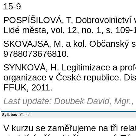
15-9
POSPÍŠILOVÁ, T. Dobrovolnictví v
Lidé města, vol. 12, no. 1, s. 10
SKOVAJSA, M. a kol. Občanský se
9788073676810.
SYNKOVÁ, H. Legitimizace a prof
organizace v České republice. Dis
FFUK, 2011.
Last update: Doubek David, Mgr.,
Syllabus
- Czech
V kurzu se zam
ěř
ujeme na t
ř
i rela