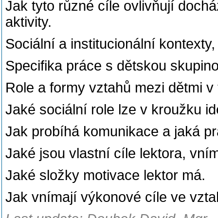
Jak tyto různé cíle ovlivňují doch
aktivity.
Sociální a institucionální kontexty
,
Specifika
práce s d
ě
tskou
skupin
Role a formy vztahů mezi dětmi v
Jaké
sociální role
lze
v krou
ž
ku id
Jak probíhá komunikace a jaká pr
Jaké jsou
vlastní cíle lektora, vní
Jaké složky motivace lektor má.
Jak vnímají v
ý
konové cíle ve vzta