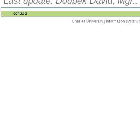
Last update: Doubek David, Mgr.,
contacts
Charles University
|
Information system o