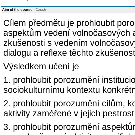
Aim of the course
- Czech
Cílem předmětu je prohloubit poro
aspektům vedení volnočasových akti
zkušenosti s vedením volnočasovýc
dialogu a reflexe těchto zkušenost
Výsledkem učení je
1. prohloubit porozumění instituc
sociokulturnímu kontextu konkrétn
2. prohloubit porozumění cílům, k
aktivity zaměřené v jejich pestrost
3. prohloubit porozumění aspektům