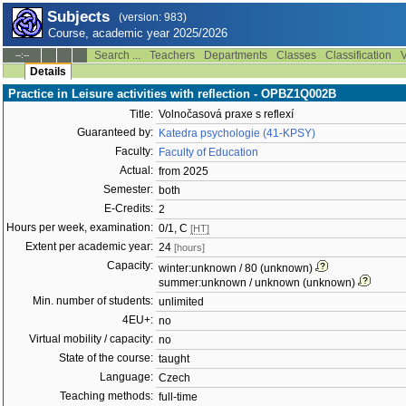
Subjects
(version: 983)
Course, academic year 2025/2026
Search ...
Teachers
Departments
Classes
Classification
V
--:--
Details
Practice in Leisure activities with reflection - OPBZ1Q002B
Title:
Volnočasová praxe s reflexí
Guaranteed by:
Katedra psychologie (41-KPSY)
Faculty:
Faculty of Education
Actual:
from 2025
Semester:
both
E-Credits:
2
Hours per week, examination:
0/1, C
[HT]
Extent per academic year:
24
[hours]
Capacity:
winter:unknown / 80 (unknown)
summer:unknown / unknown (unknown)
Min. number of students:
unlimited
4EU+:
no
Virtual mobility / capacity:
no
State of the course:
taught
Language:
Czech
Teaching methods:
full-time