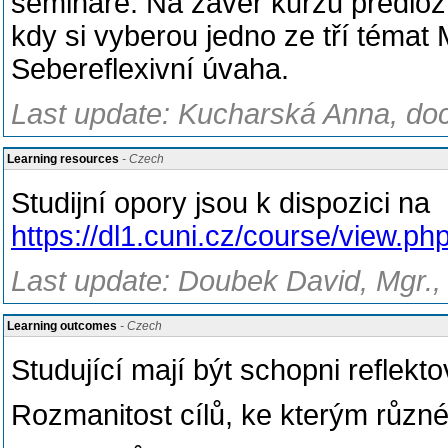
seminá
ř
e. Na záv
ě
r
kurzu p
ř
edlo
ž
kdy si vyberou jedno ze tří témat
Sebereflexivní úvaha.
Last update: Kucharská Anna, doc
Learning resources
- Czech
Studijní opory jsou k dispozici na
https://dl1.cuni.cz/course/view.p
Last update: Doubek David, Mgr.,
Learning outcomes
- Czech
Studující mají být schopni reflekto
Rozmanitost cílů, ke kterým různé