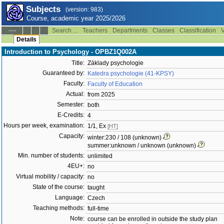
Subjects
(version: 983)
Course, academic year 2025/2026
Search ...
Teachers
Departments
Classes
Classification
V
--:--
Details
Introduction to Psychology - OPBZ1Q002A
Title:
Základy psychologie
Guaranteed by:
Katedra psychologie (41-KPSY)
Faculty:
Faculty of Education
Actual:
from 2025
Semester:
both
E-Credits:
4
Hours per week, examination:
1/1, Ex
[HT]
Capacity:
winter:230 / 108 (unknown)
summer:unknown / unknown (unknown)
Min. number of students:
unlimited
4EU+:
no
Virtual mobility / capacity:
no
State of the course:
taught
Language:
Czech
Teaching methods:
full-time
Note:
course can be enrolled in outside the study plan