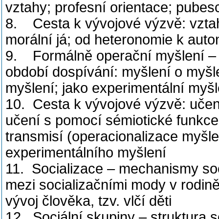
vztahy; profesní orientace; pubes
8. Cesta k vývojové výzvě: vztah 
morální já; od heteronomie k auton
9. Formálně operační myšlení – v
období dospívání: myšlení o myšlen
myšlení; jako experimentální myšle
10. Cesta k vývojové výzvě: uče
učení s pomocí sémiotické funkc
transmisí (operacionalizace myšle
experimentálního myšlení
11. Socializace – mechanismy socia
mezi socializačními mody v rodině
vývoj člověka, tzv. vlčí děti
12. Sociální skupiny – struktura s