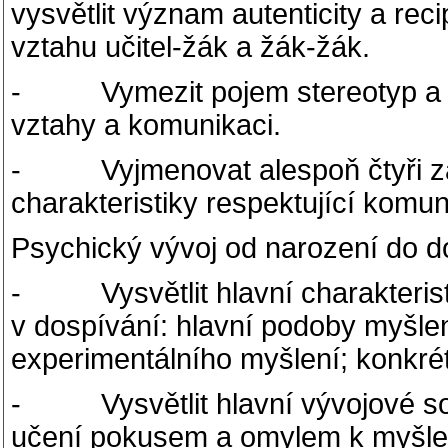
vysvětlit význam autenticity a rec
vztahu učitel-žák a žák-žák.
- Vymezit pojem stereotyp a p
vztahy a komunikaci.
- Vyjmenovat alespoň čtyři zás
charakteristiky respektující komu
Psychický vývoj od narození do do
- Vysvětlit hlavní charakterist
v dospívání: hlavní podoby myšle
experimentálního myšlení; konkré
- Vysvětlit hlavní vývojové sou
učení pokusem a omylem k myšlen