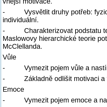
vnější motivace.
- Vysvětlit druhy potřeb: fyziolo
individuální.
- Charakterizovat podstatu teor
Maslowovy hierarchické teorie po
McClellanda.
Vůle
- Vymezit pojem vůle a nastíni
- Základně odlišit motivaci a v
Emoce
- Vymezit pojem emoce a nastí