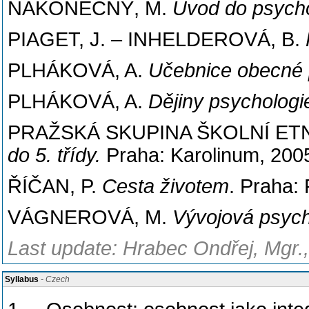
NAKONEČNÝ, M.
Úvod do psycho
PIAGET, J. – INHELDEROVÁ, B.
PLHÁKOVÁ, A.
Učebnice obecné 
PLHÁKOVÁ, A.
Dějiny psychologi
PRAŽSKÁ SKUPINA ŠKOLNÍ ET
do 5. třídy.
Praha: Karolinum, 200
ŘÍČAN, P.
Cesta životem
. Praha: 
VÁGNEROVÁ, M.
Vývojová psych
Last update: Hrabec Ondřej, Mgr.
Syllabus
- Czech