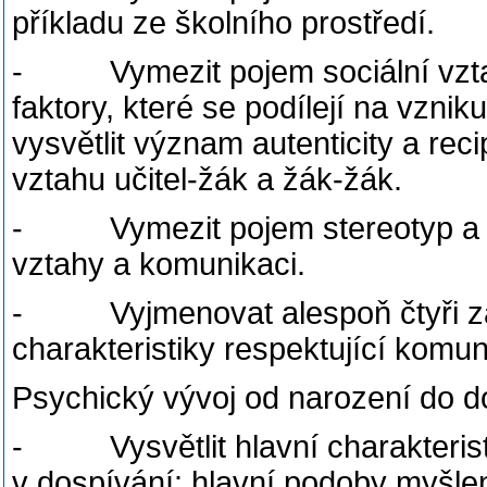
příkladu ze školního prostředí.
- Vymezit pojem sociální vztah; 
faktory, které se podílejí na vzni
vysvětlit význam autenticity a rec
vztahu učitel-žák a žák-žák.
- Vymezit pojem stereotyp a p
vztahy a komunikaci.
- Vyjmenovat alespoň čtyři zás
charakteristiky respektující komu
Psychický vývoj od narození do do
- Vysvětlit hlavní charakterist
v dospívání: hlavní podoby myšle