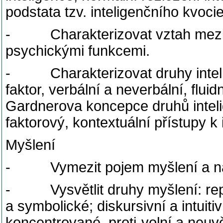
podstata tzv. inteligenčního kvoci
- Charakterizovat vztah mezi in
psychickými funkcemi.
- Charakterizovat druhy intelige
faktor, verbální a neverbální, flui
Gardnerova koncepce druhů inteli
faktorový, kontextuální přístupy k i
Myšlení
- Vymezit pojem myšlení a nast
- Vysvětlit druhy myšlení: repro
a symbolické; diskursivní a intuiti
koncentrované, proti-volní a ne