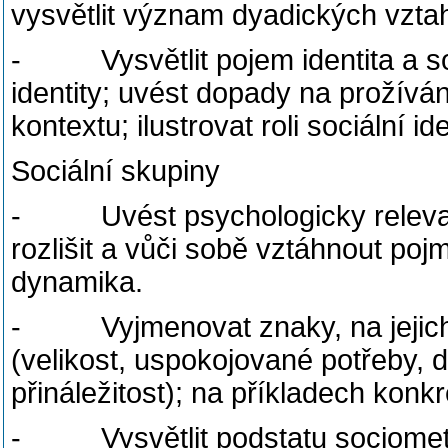
vysvětlit význam dyadických vztah
- Vysvětlit pojem identita a sociá
identity; uvést dopady na prožíván
kontextu; ilustrovat roli sociální i
Sociální skupiny
- Uvést psychologicky relevant
rozlišit a vůči sobě vztáhnout po
dynamika.
- Vyjmenovat znaky, na jejichž z
(velikost, uspokojované potřeby, d
přináležitost); na příkladech konkré
- Vysvětlit podstatu sociometri