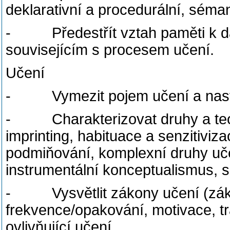
deklarativní a procedurální, sémant
- Předestřít vztah paměti k da
souvisejícím s procesem učení.
Učení
- Vymezit pojem učení a nastín
- Charakterizovat druhy a teori
imprinting, habituace a senzitiviz
podmiňování, komplexní druhy uče
instrumentální konceptualismus, s
- Vysvětlit zákony učení (záko
frekvence/opakování, motivace, tr
ovlivňující učení