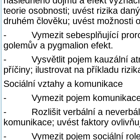
následného dojmu a efekt význačno
teorie osobnosti; uvést rizika dan
druhém člověku; uvést možnosti ob
- Vymezit sebesplňující proroctví
golemův a pygmalion efekt.
- Vysvětlit pojem kauzální atribu
příčiny; ilustrovat na příkladu rizi
Sociální vztahy a komunikace
- Vymezit pojem komunikace; p
- Rozlišit verbální a neverbáln
komunikace; uvést faktory ovlivňu
- Vymezit pojem sociální role a r