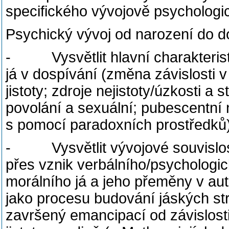
specifického vývojově psychologi
Psychický vývoj od narození do dos
- Vysvětlit hlavní charakterist
já v dospívání (změna závislosti 
jistoty; zdroje nejistoty/úzkosti a s
povolání a sexuální; pubescentní
s pomocí paradoxních prostředků)
- Vysvětlit vývojové souvislosti
přes vznik verbálního/psychologi
morálního já a jeho přeměny v aut
jako procesu budování jáských str
završený emancipací od závislosti