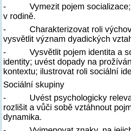
- Vymezit pojem socializace; sr
v rodině.
- Charakterizovat roli výchovy 
vysvětlit význam dyadických vztah
- Vysvětlit pojem identita a sociá
identity; uvést dopady na prožíván
kontextu; ilustrovat roli sociální i
Sociální skupiny
- Uvést psychologicky relevant
rozlišit a vůči sobě vztáhnout po
dynamika.
- Vyjmenovat znaky, na jejichž z