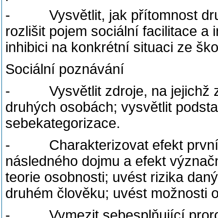
- Vysvětlit, jak přítomnost druh
rozlišit pojem sociální facilitace a i
inhibici na konkrétní situaci ze ško
Sociální poznávání
- Vysvětlit zdroje, na jejichž z
druhých osobách; vysvětlit podst
sebekategorizace.
- Charakterizovat efekt prvního 
následného dojmu a efekt význačno
teorie osobnosti; uvést rizika dan
druhém člověku; uvést možnosti ob
- Vymezit sebesplňující proroctví