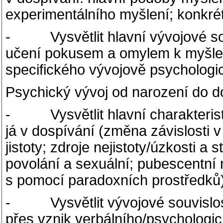
experimentálního myšlení; konkré
- Vysvětlit hlavní vývojové sou
učení pokusem a omylem k myšlen
specifického vývojově psychologi
Psychický vývoj od narození do dos
- Vysvětlit hlavní charakterist
já v dospívání (změna závislosti 
jistoty; zdroje nejistoty/úzkosti a s
povolání a sexuální; pubescentní
s pomocí paradoxních prostředků)
- Vysvětlit vývojové souvislosti
přes vznik verbálního/psychologi