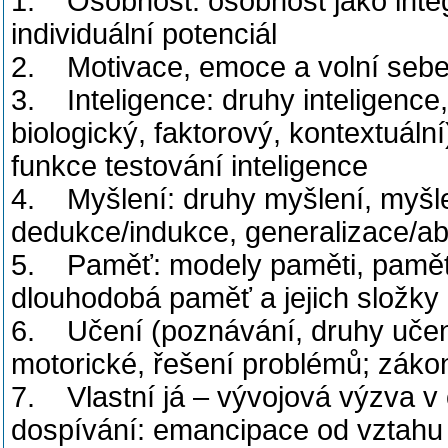
1. Osobnost: osobnost jako integ
individuální potenciál
2. Motivace, emoce a volní seb
3. Inteligence: druhy inteligence,
biologický, faktorový, kontextuáln
funkce testování inteligence
4. Myšlení: druhy myšlení, myšl
dedukce/indukce, generalizace/abs
5. Paměť: modely paměti, paměťo
dlouhodobá paměť a jejich složky
6. Učení (poznávání, druhy učen
motorické, řešení problémů; zákony
7. Vlastní já – vývojová výzva v o
dospívání: emancipace od vztahu p