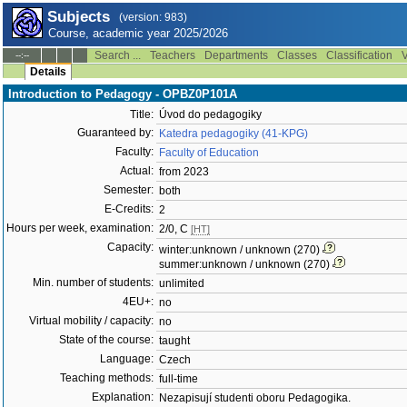
Subjects
(version: 983)
Course, academic year 2025/2026
Search ...
Teachers
Departments
Classes
Classification
V
--:--
Details
Introduction to Pedagogy - OPBZ0P101A
Title:
Úvod do pedagogiky
Guaranteed by:
Katedra pedagogiky (41-KPG)
Faculty:
Faculty of Education
Actual:
from 2023
Semester:
both
E-Credits:
2
Hours per week, examination:
2/0, C
[HT]
Capacity:
winter:unknown / unknown (270)
summer:unknown / unknown (270)
Min. number of students:
unlimited
4EU+:
no
Virtual mobility / capacity:
no
State of the course:
taught
Language:
Czech
Teaching methods:
full-time
Explanation:
Nezapisují studenti oboru Pedagogika.