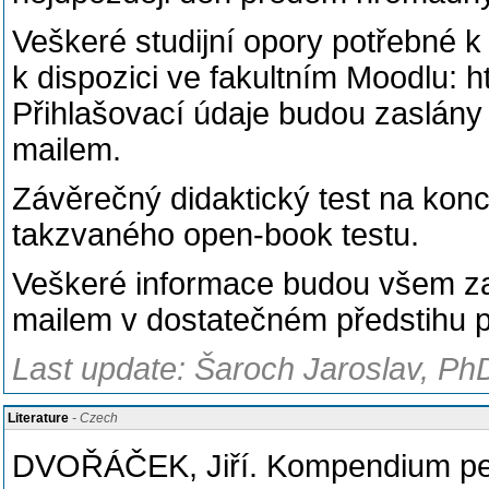
Veškeré studijní opory potřebné
k dispozici ve fakultním Moodlu: h
Přihlašovací údaje budou zaslá
mailem.
Závěrečný didaktický test na kon
takzvaného open-book testu.
Veškeré informace budou všem 
mailem v dostatečném předstihu 
Last update: Šaroch Jaroslav, PhD
Literature
- Czech
DVOŘÁČEK, Jiří. Kompendium peda