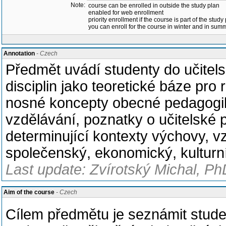
Note:
course can be enrolled in outside the study plan
enabled for web enrollment
priority enrollment if the course is part of the study
you can enroll for the course in winter and in su
Annotation
- Czech
Předmět uvádí studenty do učitel
disciplin jako teoretické báze pro
nosné koncepty obecné pedagogiky
vzdělávání, poznatky o učitelské 
determinující kontexty výchovy, vz
společenský, ekonomický, kulturní, 
Last update: Zvírotský Michal, Ph
Aim of the course
- Czech
Cílem předmětu je seznámit stude