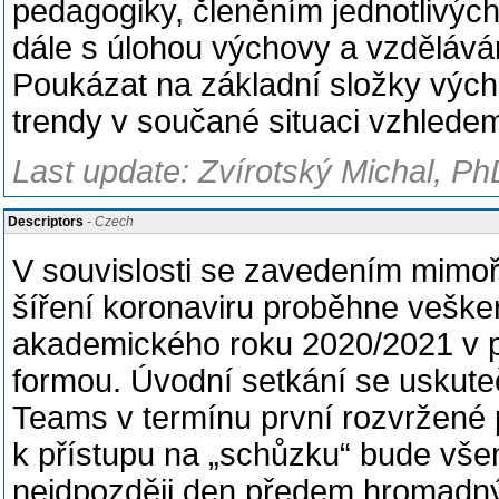
pedagogiky, členěním jednotlivých 
dále s úlohou výchovy a vzdělává
Poukázat na základní složky vých
trendy v součané situaci vzhledem k 
Last update: Zvírotský Michal, Ph
Descriptors
- Czech
V souvislosti se zavedením mimo
šíření koronaviru proběhne vešk
akademického roku 2020/2021 v 
formou. Úvodní setkání se uskute
Teams v termínu první rozvržené
k přístupu na „schůzku“ bude vš
nejdpozději den předem hromadný