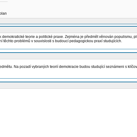
 plan
okratické teorie a politické praxe. Zejména je předmět věnován populismu, plebisc
ní těchto problémů v souvislosti s budoucí pedagogickou praxí studujících.
předmětu. Na pozadí vybraných teorií demokracie budou studující seznámeni s klí