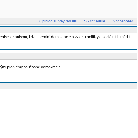
Opinion survey results
SS schedule
Noticeboard
itarianismu, krizi liberální demokracie a vztahu politiky a sociálních médií
čovými problémy současné demokracie.