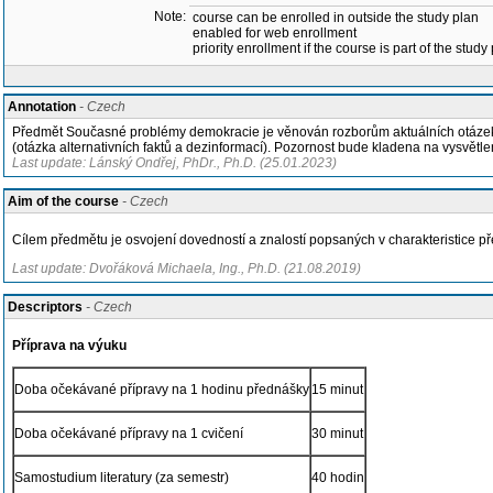
Note:
course can be enrolled in outside the study plan
enabled for web enrollment
priority enrollment if the course is part of the study
Annotation
- Czech
Předmět Současné problémy demokracie je věnován rozborům aktuálních otázek dem
(otázka alternativních faktů a dezinformací). Pozornost bude kladena na vysvětle
Last update: Lánský Ondřej, PhDr., Ph.D. (25.01.2023)
Aim of the course
- Czech
Cílem předmětu je osvojení dovedností a znalostí popsaných v charakteristice 
Last update: Dvořáková Michaela, Ing., Ph.D. (21.08.2019)
Descriptors
- Czech
Příprava na výuku
Doba očekávané přípravy na 1 hodinu přednášky
15 minut
Doba očekávané přípravy na 1 cvičení
30 minut
Samostudium literatury (za semestr)
40 hodin