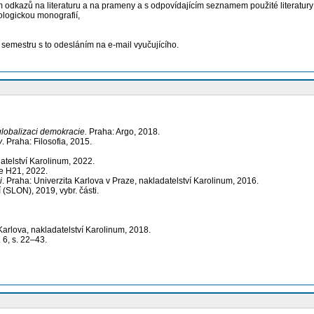
 odkazů na literaturu a na prameny a s odpovídajícím seznamem použité literatur
ologickou monografií,
semestru s to odesláním na e-mail vyučujícího.
globalizaci demokracie.
Praha: Argo, 2018.
y
. Praha: Filosofia, 2015.
datelství Karolinum, 2022.
ute H21, 2022.
i
. Praha: Univerzita Karlova v Praze, nakladatelství Karolinum, 2016.
 (SLON), 2019, vybr. části.
Karlova, nakladatelství Karolinum, 2018.
. 6, s. 22–43.