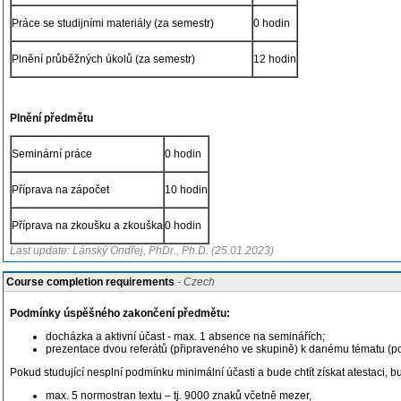
Práce se studijními materiály (za semestr)
0 hodin
Plnění průběžných úkolů (za semestr)
12 hodin
Plnění předmětu
Seminární práce
0 hodin
Příprava na zápočet
10 hodin
Příprava na zkoušku a zkouška
0 hodin
Last update: Lánský Ondřej, PhDr., Ph.D. (25.01.2023)
Course completion requirements
- Czech
Podmínky úspěšného zakončení předmětu:
docházka a aktivní účast - max. 1 absence na seminářích;
prezentace dvou referátů (připraveného ve skupině) k danému tématu (p
Pokud studující nesplní podmínku minimální účasti a bude chtít získat atestaci, 
max. 5 normostran textu – tj. 9000 znaků včetně mezer,