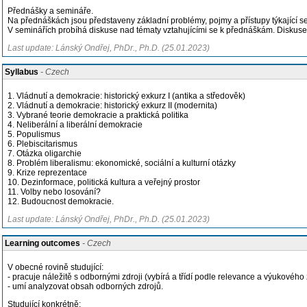
Přednášky a semináře.
Na přednáškách jsou představeny základní problémy, pojmy a přístupy týkající se
V seminářích probíhá diskuse nad tématy vztahujícími se k přednáškám. Diskuse vě
Last update: Lánský Ondřej, PhDr., Ph.D. (25.01.2023)
Syllabus
- Czech
1. Vládnutí a demokracie: historický exkurz I (antika a středověk)
2. Vládnutí a demokracie: historický exkurz II (modernita)
3. Vybrané teorie demokracie a praktická politika
4. Neliberální a liberální demokracie
5. Populismus
6. Plebiscitarismus
7. Otázka oligarchie
8. Problém liberalismu: ekonomické, sociální a kulturní otázky
9. Krize reprezentace
10. Dezinformace, politická kultura a veřejný prostor
11. Volby nebo losování?
12. Budoucnost demokracie.
Last update: Lánský Ondřej, PhDr., Ph.D. (25.01.2023)
Learning outcomes
- Czech
V obecné rovině studující:
- pracuje náležitě s odbornými zdroji (vybírá a třídí podle relevance a výukového
- umí analyzovat obsah odborných zdrojů.
Studující konkrétně: