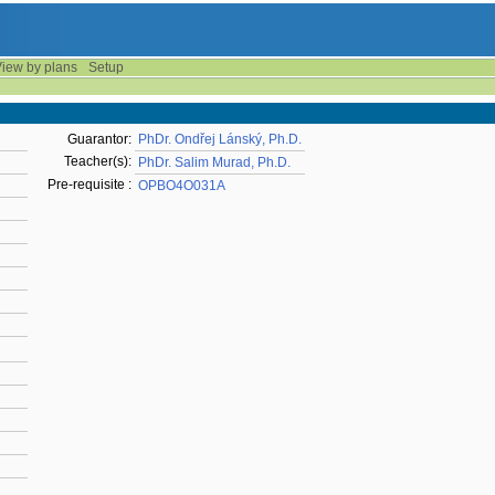
iew by plans
Setup
Guarantor:
PhDr. Ondřej Lánský, Ph.D.
Teacher(s):
PhDr. Salim Murad, Ph.D.
Pre-requisite :
OPBO4O031A