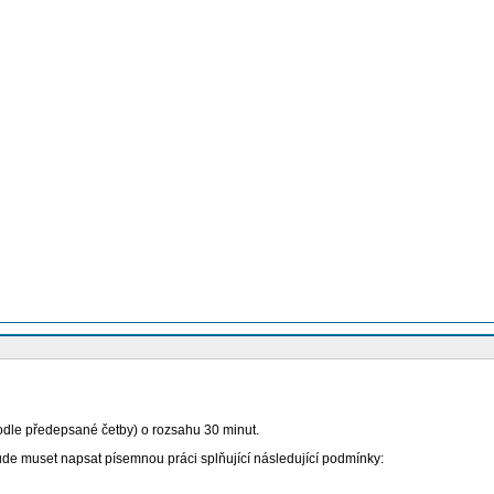
odle předepsané četby) o rozsahu 30 minut.
bude muset napsat písemnou práci splňující následující podmínky: