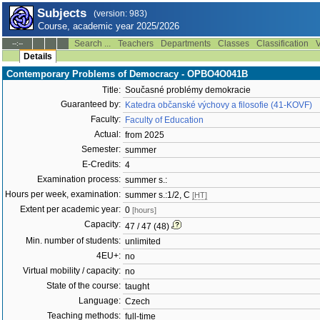
Subjects
(version: 983)
Course, academic year 2025/2026
Search ...
Teachers
Departments
Classes
Classification
V
--:--
Details
Contemporary Problems of Democracy - OPBO4O041B
Title:
Současné problémy demokracie
Guaranteed by:
Katedra občanské výchovy a filosofie (41-KOVF)
Faculty:
Faculty of Education
Actual:
from 2025
Semester:
summer
E-Credits:
4
Examination process:
summer s.:
Hours per week, examination:
summer s.:1/2, C
[HT]
Extent per academic year:
0
[hours]
Capacity:
47 / 47 (48)
Min. number of students:
unlimited
4EU+:
no
Virtual mobility / capacity:
no
State of the course:
taught
Language:
Czech
Teaching methods:
full-time