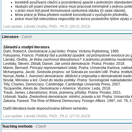
korektně používaný citační a poznámkový aparát s jednotným standardem
studující při psaní písemné práce musí pracovat minimálně s jednou polit
v práci musí být jasně formulovaná výzkumná otázka (či sada otázek),
téma práce je třeba předem osobně konzultovat s vyučujícím předmětu,
práce musí být odevzdána nejpozději do konce posledního týdne výuky v 
Last update: Lánský Ondřej, PhDr., Ph.D. (26.01.2023)
Literature
- Czech
Základní a studijní literatura
Dahl, Robert A.
Demokracie a její kritici
. Praha: Victoria Publishing, 1995.
Fukuyama, Francis.
Politický řád a politický úpadek: od průmyslové revoluce po 
Lánský, Ondřej.
Je třeba zavrhnout liberalismus?: k jednomu problému modernit
Levitsky, Steven; Ziblatt, Daniel.
Jak umírá demokracie.
Praha: Prostor, 2018.
Manin, Bernard.
Principy reprezentativní vlády
. Praha: Univerzita Karlova, nakla
Mchangama, Jacob.
Svoboda projevu: od Sokrata po sociální sítě
. Praha: Instit
Norval, Aletta J.
Averzivní demokracie: dědictví a originalita v demokratické tradic
Novák, Miroslav a kol.
Úvod do studia politiky
. Praha: Sociologické nakladatelství
Tilly, Charles.
Democracy
. Cambridge: Cambridge University Press, 2007.
Tocqueville, Alexis de.
Demokracie v Americe
. Voznice: Leda, 2018.
Traub, James.
Liberalismus. Krize, prameny, přísliby
. Praha: Prostor, 2021.
Urbinati, Nadia.
Znetvořená demokracie: mínění, pravda a lid.
Praha: Univerzita 
Zakaria, Fareed. The Rise of Illiberal Democracy.
Foreign Affairs
. 1997, roč. 76, č
Další literatura bude doporučována během semestru.
Last update: Lánský Ondřej, PhDr., Ph.D. (27.01.2023)
Teaching methods
- Czech