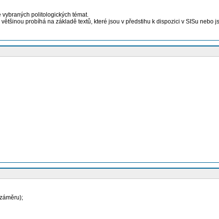
 vybraných politologických témat.
tšinou probíhá na základě textů, které jsou v předstihu k dispozici v SISu nebo js
 záměru);