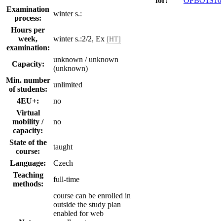
for:
OPBO1S1
Examination
winter s.:
process:
Hours per
week,
winter s.:2/2, Ex
[HT]
examination:
unknown / unknown
Capacity:
(unknown)
Min. number
unlimited
of students:
4EU+:
no
Virtual
mobility /
no
capacity:
State of the
taught
course:
Language:
Czech
Teaching
full-time
methods:
course can be enrolled in
outside the study plan
enabled for web