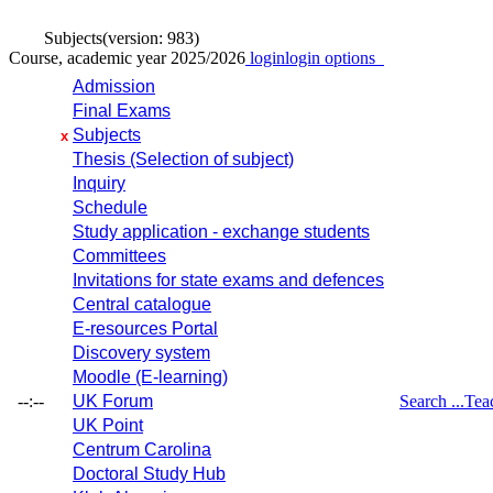
Subjects
(version: 983)
Course, academic year 2025/2026
login
login options
Admission
Final Exams
Subjects
x
Thesis (Selection of subject)
Inquiry
Schedule
Study application - exchange students
Committees
Invitations for state exams and defences
Central catalogue
E-resources Portal
Discovery system
Moodle (E-learning)
--:--
UK Forum
Search ...
Tea
UK Point
Centrum Carolina
Doctoral Study Hub