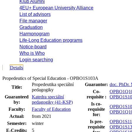
Klub Alumni
4EU+ European University Alliance
List of advisors
File manager
Graduation
Harmonogram
Life-Long Education programs
Notice-board
Who is Who
Login searching
Details
Propedeutics of Special Education - OPBO1S103A
Propedeutika speciální
Guarantor:
doc. PhDr.
Title:
pedagogiky
Co-
OPBO1Q1
Guaranteed
Katedra speciální
requisite :
OPBO1S1
by:
pedagogiky (41-KSP)
Is co-
OPBO1S1
Faculty:
Faculty of Education
requisite
OPBO1Q1
for:
Actual:
from 2021
Is pre-
OPBO1S1
Semester:
winter
requisite
OPBO1S1
E-Credits:
5