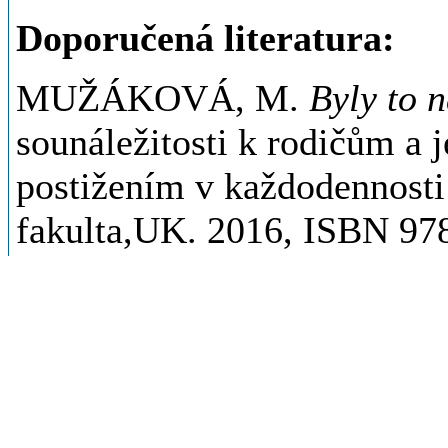
Doporučená literatura:
MUŽÁKOVÁ, M.
Byly to n
sounáležitosti k rodičům a 
postižením v každodennosti 
fakulta,UK. 2016, ISBN 97
VÁGNEROVÁ, M., STRNAD
Náročné mateřství. Být matk
Praha:UK,2009 Karolinum.
FIALOVÁ, I., OPATŘILO