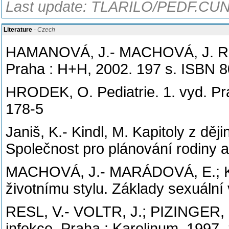
Last update: TLARILO/PEDF.CUNI
Literature
- Czech
HAMANOVÁ, J.- MACHOVÁ, J. Repr
Praha : H+H, 2002. 197 s. ISBN 
HRODEK, O. Pediatrie. 1. vyd. Pr
178-5
Janiš, K.- Kindl, M. Kapitoly z ději
Společnost pro plánování rodiny a
MACHOVÁ, J.- MARÁDOVÁ, E.; K
životnímu stylu. Základy sexuáln
RESL, V.- VOLTR, J.; PIZINGER, 
infekce. Praha : Karolinum, 1997