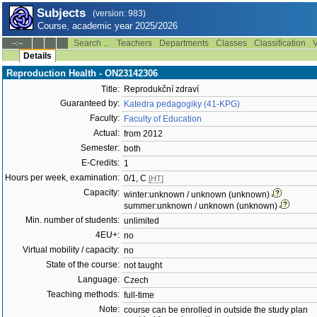
Subjects
(version: 983)
Course, academic year 2025/2026
Search ...
Teachers
Departments
Classes
Classification
V
--:--
Details
Reproduction Health - ON23142306
Title:
Reprodukční zdraví
Guaranteed by:
Katedra pedagogiky (41-KPG)
Faculty:
Faculty of Education
Actual:
from 2012
Semester:
both
E-Credits:
1
Hours per week, examination:
0/1, C
[HT]
Capacity:
winter:unknown / unknown (unknown)
summer:unknown / unknown (unknown)
Min. number of students:
unlimited
4EU+:
no
Virtual mobility / capacity:
no
State of the course:
not taught
Language:
Czech
Teaching methods:
full-time
Note:
course can be enrolled in outside the study plan