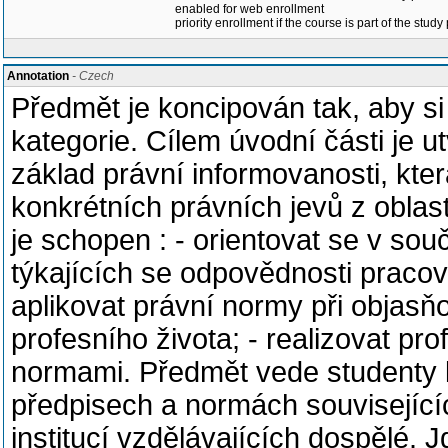
enabled for web enrollment
priority enrollment if the course is part of the study
Annotation
- Czech
Předmět je koncipován tak, aby si 
kategorie. Cílem úvodní části je ut
základ právní informovanosti, kt
konkrétních právních jevů z oblast
je schopen : - orientovat se v s
týkajících se odpovědnosti pracov
aplikovat právní normy při objasň
profesního života; - realizovat pro
normami. Předmět vede studenty k
předpisech a normách souvisejícíc
institucí vzdělávajících dospělé. 