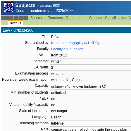
Subjects
(version: 983)
Course, academic year 2025/2026
Search ...
Teachers
Departments
Classes
Classification
V
--:--
Details
Law - ON2314206
Title:
Právo
Guaranteed by:
Katedra pedagogiky (41-KPG)
Faculty:
Faculty of Education
Actual:
from 2012
Semester:
winter
E-Credits:
2
Examination process:
winter s.:
Hours per week, examination:
winter s.:1/1, C
[HT]
Capacity:
unknown / unknown (unknown)
Min. number of students:
unlimited
4EU+:
no
Virtual mobility / capacity:
no
State of the course:
not taught
Language:
Czech
Teaching methods:
full-time
Note:
course can be enrolled in outside the study plan