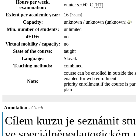
Hours per week,
winter s.:0/0, C
[HT]
examination:
Extent per academic year:
16
[hours]
Capacity:
unknown / unknown (unknown)
Min. number of students:
unlimited
4EU+:
no
Virtual mobility / capacity:
no
State of the course:
taught
Language:
Slovak
Teaching methods:
combined
course can be enrolled in outside the 
enabled for web enrollment
Note:
priority enrollment if the course is par
plan
Annotation
- Czech
Cílem kurzu je seznámit stu
ve speciálněpedagogickém po