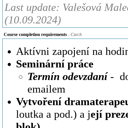
Last update: Valešová Male
(10.09.2024)
Course completion requirements
- Czech
Aktívni zapojení na hodin
Seminární práce
Termín odevzdaní
- d
emailem
Vytvoření dramaterape
loutka a pod.) a j
ejí prez
blok)