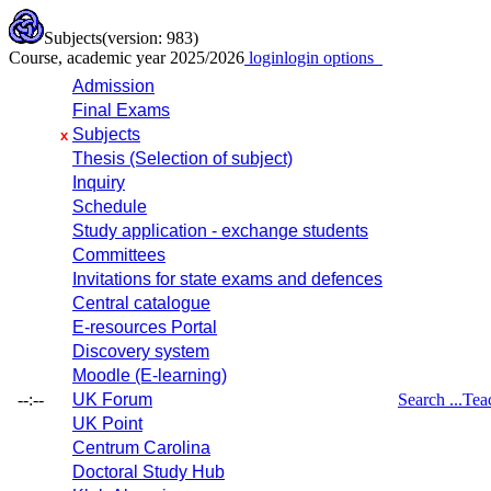
Subjects
(version: 983)
Course, academic year 2025/2026
login
login options
Admission
Final Exams
Subjects
x
Thesis (Selection of subject)
Inquiry
Schedule
Study application - exchange students
Committees
Invitations for state exams and defences
Central catalogue
E-resources Portal
Discovery system
Moodle (E-learning)
--:--
UK Forum
Search ...
Tea
UK Point
Centrum Carolina
Doctoral Study Hub