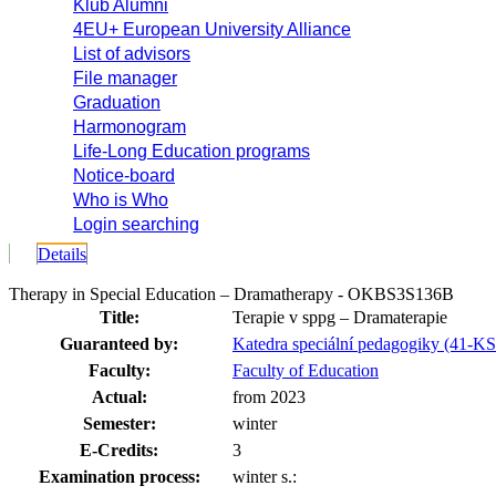
Klub Alumni
4EU+ European University Alliance
List of advisors
File manager
Graduation
Harmonogram
Life-Long Education programs
Notice-board
Who is Who
Login searching
Details
Therapy in Special Education – Dramatherapy - OKBS3S136B
Title:
Terapie v sppg – Dramaterapie
Guaranteed by:
Katedra speciální pedagogiky (41-K
Faculty:
Faculty of Education
Actual:
from 2023
Semester:
winter
E-Credits:
3
Examination process:
winter s.: