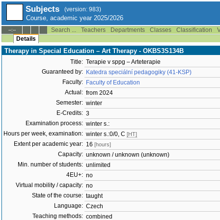
Subjects
(version: 983)
Course, academic year 2025/2026
Search ...
Teachers
Departments
Classes
Classification
V
--:--
Details
Therapy in Special Education – Art Therapy - OKBS3S134B
Title:
Terapie v sppg – Arteterapie
Guaranteed by:
Katedra speciální pedagogiky (41-KSP)
Faculty:
Faculty of Education
Actual:
from 2024
Semester:
winter
E-Credits:
3
Examination process:
winter s.:
Hours per week, examination:
winter s.:0/0, C
[HT]
Extent per academic year:
16
[hours]
Capacity:
unknown / unknown (unknown)
Min. number of students:
unlimited
4EU+:
no
Virtual mobility / capacity:
no
State of the course:
taught
Language:
Czech
Teaching methods:
combined