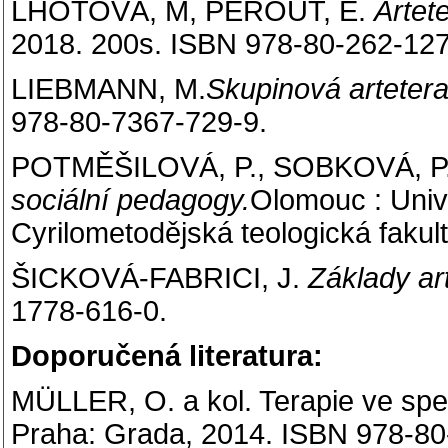
LHOTOVÁ, M, PEROUT, E.
Artet
2018. 200s. ISBN 978-80-262-127
LIEBMANN, M.
Skupinová artetera
978-80-7367-729-9.
POTMĚŠILOVÁ, P., SOBKOVÁ, P
sociální pedagogy.
Olomouc : Univ
Cyrilometodějská teologická faku
ŠICKOVÁ-FABRICI, J.
Základy ar
1778-616-0.
Doporučená literatura:
MÜLLER, O. a kol. Terapie ve spec
Praha: Grada, 2014. ISBN 978-80