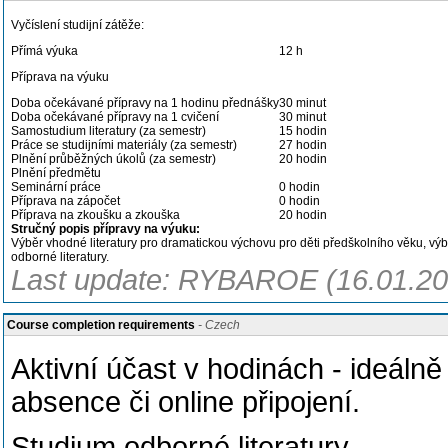
Vyčíslení studijní zátěže:
Přímá výuka
12 h
Příprava na výuku
Doba očekávané přípravy na 1 hodinu přednášky
30 minut
Doba očekávané přípravy na 1 cvičení
30 minut
Samostudium literatury (za semestr)
15 hodin
Práce se studijními materiály (za semestr)
27 hodin
Plnění průběžných úkolů (za semestr)
20 hodin
Plnění předmětu
Seminární práce
0 hodin
Příprava na zápočet
0 hodin
Příprava na zkoušku a zkouška
20 hodin
Stručný popis přípravy na výuku:
Výběr vhodné literatury pro dramatickou výchovu pro děti předškolního věku, v
odborné literatury.
Last update: RYBAROE (16.01.20
Course completion requirements
- Czech
Aktivní účast v hodinách - ideál
absence či online připojení.
Studium odborné literatury.