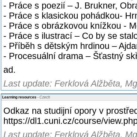
- Práce s poezií – J. Brukner, Ob
- Práce s klasickou pohádkou- Hr
- Práce s obrázkovou knížkou - 
- Práce s ilustrací – Co by se st
- Příběh s dětským hrdinou – Ajdar
- Procesuální drama – Šťastný skří
ad.
Last update: Ferklová Alžběta, Mg
Learning resources
- Czech
Odkaz na studijní opory v prostře
https://dl1.cuni.cz/course/view.p
Last update: Ferklová Alžběta, Mg