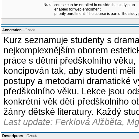
Note:
course can be enrolled in outside the study plan
enabled for web enrollment
priority enrollment if the course is part of the study
Annotation
- Czech
Kurz seznamuje studenty s drama
nejkomplexnějším oborem estetick
práce s dětmi předškolního věku,
koncipován tak, aby studenti měl
postupy a metodami dramatické vý
předškolního věku. Lekce jsou od
konkrétní věk dětí předškolního o
žánry dětské literatury. Každý stu
Last update: Ferklová Alžběta, Mg
Descriptors
- Czech