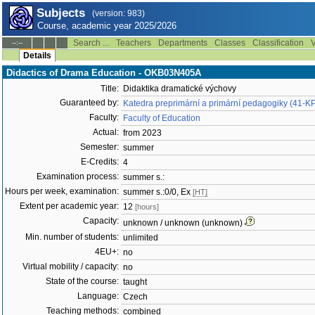
Subjects
(version: 983)
Course, academic year 2025/2026
Search ...
Teachers
Departments
Classes
Classification
V
--:--
Details
Didactics of Drama Education - OKB03N405A
Title:
Didaktika dramatické výchovy
Guaranteed by:
Katedra preprimární a primární pedagogiky (41-K
Faculty:
Faculty of Education
Actual:
from 2023
Semester:
summer
E-Credits:
4
Examination process:
summer s.:
Hours per week, examination:
summer s.:0/0, Ex
[HT]
Extent per academic year:
12
[hours]
Capacity:
unknown / unknown (unknown)
Min. number of students:
unlimited
4EU+:
no
Virtual mobility / capacity:
no
State of the course:
taught
Language:
Czech
Teaching methods:
combined