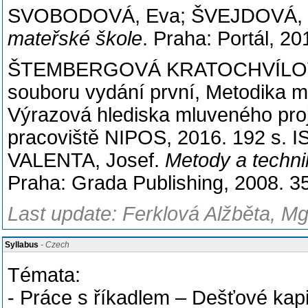
SVOBODOVÁ, Eva; ŠVEJDOVÁ,
mateřské škole
. Praha: Portál, 2
ŠTEMBERGOVÁ KRATOCHVÍLOVÁ, Š
souboru vydání první, Metodika mlu
Výrazová hlediska mluveného proj
pracoviště NIPOS, 2016. 192 s. 
VALENTA, Josef.
Metody a techni
Praha: Grada Publishing, 2008. 3
Last update: Ferklová Alžběta, Mg
Syllabus
- Czech
Témata:
- Práce s říkadlem – Dešťové kap