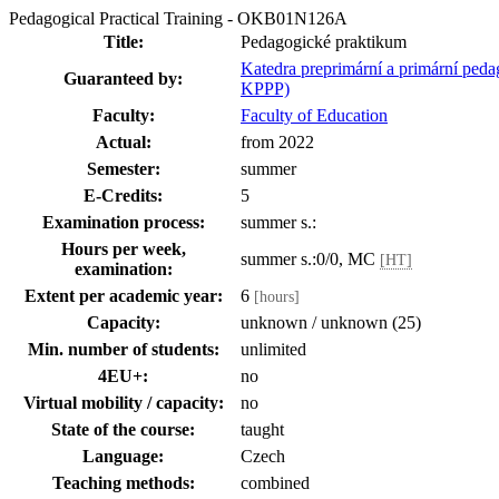
Pedagogical Practical Training - OKB01N126A
Title:
Pedagogické praktikum
Katedra preprimární a primární peda
Guaranteed by:
KPPP)
Faculty:
Faculty of Education
Actual:
from 2022
Semester:
summer
E-Credits:
5
Examination process:
summer s.:
Hours per week,
summer s.:0/0, MC
[HT]
examination:
Extent per academic year:
6
[hours]
Capacity:
unknown / unknown (25)
Min. number of students:
unlimited
4EU+:
no
Virtual mobility / capacity:
no
State of the course:
taught
Language:
Czech
Teaching methods:
combined