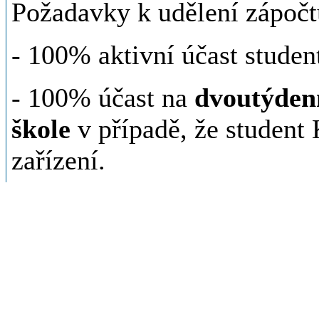
Požadavky k udělení zápočt
- 100% aktivní účast studen
- 100% účast na
dvoutýdenn
škole
v případě, že student
zařízení.
- předložení pedagogického 
reflexí, seznam prostudovan
analýza pedagogické dokume
- 3 ukázkové přípravy (viz