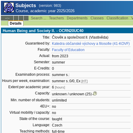
Subjects
(version: 983)
Course, academic year 2025/2026
Search ...
Teachers
Departments
Classes
Classification
V
--:--
Details
Human Being and Society II. - OCRN20UC40
Title:
Člověk a společnost II. (Vlastivěda)
Guaranteed by:
Katedra občanské výchovy a filosofie (41-KOVF)
Faculty:
Faculty of Education
Actual:
from 2023
Semester:
summer
E-Credits:
0
Examination process:
summer s.:
Hours per week, examination:
summer s.:0/0, Ex
[HT]
Extent per academic year:
6
[hours]
Capacity:
unknown / unknown (25)
Min. number of students:
unlimited
4EU+:
no
Virtual mobility / capacity:
no
State of the course:
taught
Language:
Czech
Teaching methods:
full-time