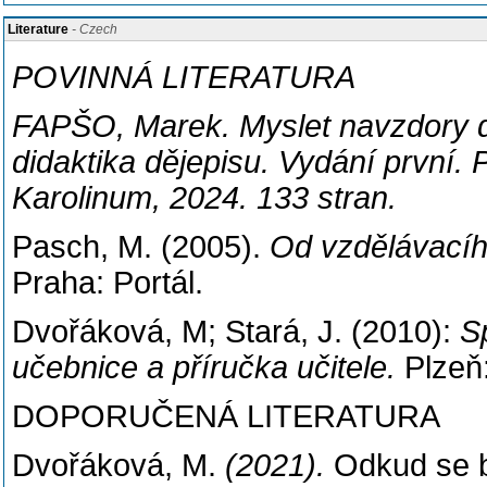
Literature
- Czech
POVINNÁ LITERATURA
FAPŠO
, Marek. Myslet navzdory d
didaktika dějepisu. Vydání první. 
Karolinum, 2024. 133 stran.
Pasch, M. (2005).
Od vzdělávacíh
Praha: Portál.
Dvořáková, M; Stará, J. (2010):
Sp
učebnice a příručka učitele.
Plzeň
DOPORUČENÁ LITERATURA
Dvořáková, M.
(2021).
Odkud se b