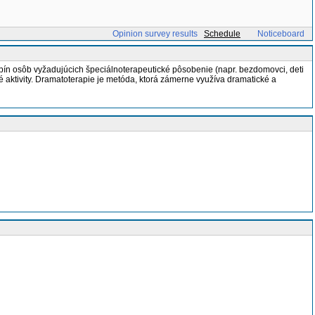
Opinion survey results
Schedule
Noticeboard
skupín osôb vyžadujúcich špeciálnoterapeutické pôsobenie (napr. bezdomovci, deti
ké aktivity. Dramatoterapie je metóda, ktorá zámerne využíva dramatické a