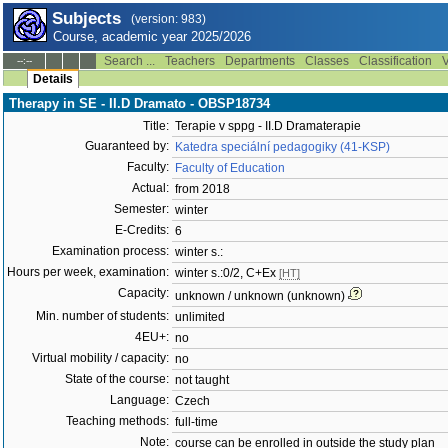
Subjects
(version: 983)
Course, academic year 2025/2026
Search ...
Teachers
Departments
Classes
Classification
V
--:--
Details
Therapy in SE - II.D Dramato - OBSP18734
Title:
Terapie v sppg - II.D Dramaterapie
Guaranteed by:
Katedra speciální pedagogiky (41-KSP)
Faculty:
Faculty of Education
Actual:
from 2018
Semester:
winter
E-Credits:
6
Examination process:
winter s.:
Hours per week, examination:
winter s.:0/2, C+Ex
[HT]
Capacity:
unknown / unknown (unknown)
Min. number of students:
unlimited
4EU+:
no
Virtual mobility / capacity:
no
State of the course:
not taught
Language:
Czech
Teaching methods:
full-time
Note:
course can be enrolled in outside the study plan