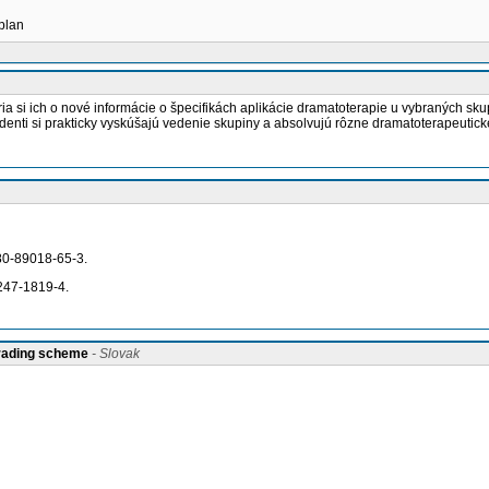
 plan
šíria si ich o nové informácie o špecifikách aplikácie dramatoterapie u vybraných 
tudenti si prakticky vyskúšajú vedenie skupiny a absolvujú rôzne dramatoterapeutic
 80-89018-65-3.
-247-1819-4.
grading scheme
- Slovak