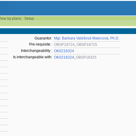
iew by plans
Setup
Guarantor:
Mgr. Barbara Valešová Malecová, Ph.D.
Pre-requisite :
OBSP18724
,
OBSP18725
Interchangeability :
OK0218324
Is interchangeable with:
OK0218324
,
OBSP18325