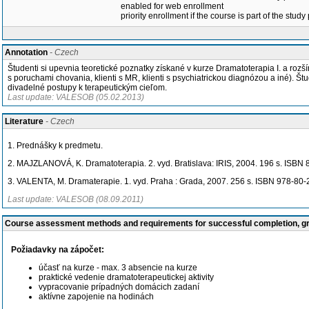
enabled for web enrollment
priority enrollment if the course is part of the study
Annotation
- Czech
Študenti si upevnia teoretické poznatky získané v kurze Dramatoterapia I. a roz
s poruchami chovania, klienti s MR, klienti s psychiatrickou diagnózou a iné). Š
divadelné postupy k terapeutickým cieľom.
Last update: VALESOB (05.02.2013)
Literature
- Czech
1. Prednášky k predmetu.
2. MAJZLANOVÁ, K. Dramatoterapia. 2. vyd. Bratislava: IRIS, 2004. 196 s. ISBN
3. VALENTA, M. Dramaterapie. 1. vyd. Praha : Grada, 2007. 256 s. ISBN 978-80
Last update: VALESOB (08.09.2011)
Course assessment methods and requirements for successful completion, 
Požiadavky na zápočet:
účasť na kurze - max. 3 absencie na kurze
praktické vedenie dramatoterapeutickej aktivity
vypracovanie prípadných domácich zadaní
aktívne zapojenie na hodinách