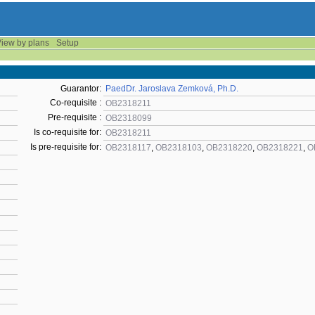
iew by plans
Setup
Guarantor:
PaedDr. Jaroslava Zemková, Ph.D.
Co-requisite :
OB2318211
Pre-requisite :
OB2318099
Is co-requisite for:
OB2318211
Is pre-requisite for:
OB2318117
,
OB2318103
,
OB2318220
,
OB2318221
,
O