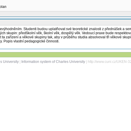
 plan
výhodněním. Studenti budou uplatňovat své teoretické znalosti z přednášek a semin
ových skupin: předškolní věk, školní věk, dospělý věk. Vedoucí praxe bude respektov
 ta zařízení a věkové skupiny tak, aby v průběhu studia absolvoval tři věkové skupin
ky. Popis vlastní pedagogické činnosti.
s University
|
Information system of Charles University
| http://www.cuni.cz/UKEN-3