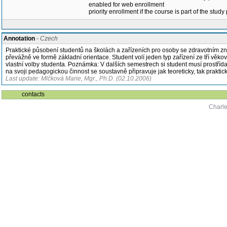
enabled for web enrollment
priority enrollment if the course is part of the study
Annotation
- Czech
Praktické působení studentů na školách a zařízeních pro osoby se zdravotním zne
převážně ve formě základní orientace. Student volí jeden typ zařízení ze tří věk
vlastní volby studenta. Poznámka: V dalších semestrech si student musí prostřídat
na svoji pedagogickou činnost se soustavně připravuje jak teoreticky, tak praktic
Last update: Mlčková Marie, Mgr., Ph.D. (02.10.2006)
contacts
Charle