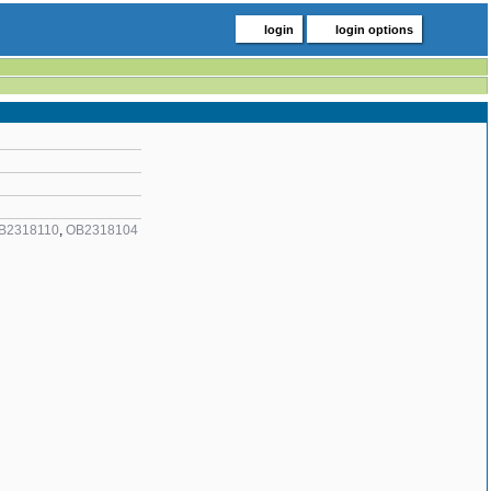
login
login options
B2318110
,
OB2318104