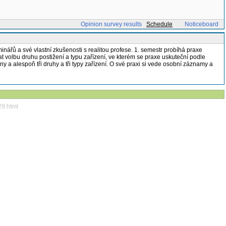
Opinion survey results
Schedule
Noticeboard
ářů a své vlastní zkušenosti s realitou profese. 1. semestr probíhá praxe
at volbu druhu postižení a typu zařízení, ve kterém se praxe uskuteční podle
y a alespoň tři druhy a tři typy zařízení. O své praxi si vede osobní záznamy a
29.html