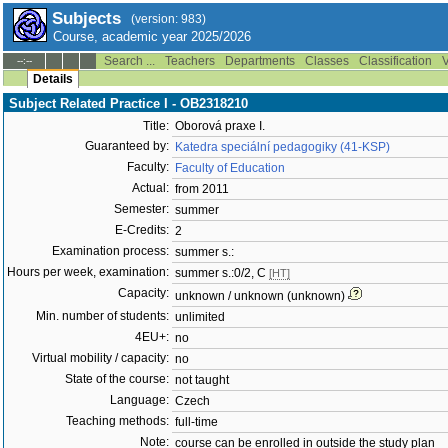
Subjects
(version: 983)
Course, academic year 2025/2026
Search ...
Teachers
Departments
Classes
Classification
V
--:--
Details
Subject Related Practice I - OB2318210
Title:
Oborová praxe I.
Guaranteed by:
Katedra speciální pedagogiky (41-KSP)
Faculty:
Faculty of Education
Actual:
from 2011
Semester:
summer
E-Credits:
2
Examination process:
summer s.:
Hours per week, examination:
summer s.:0/2, C
[HT]
Capacity:
unknown / unknown (unknown)
Min. number of students:
unlimited
4EU+:
no
Virtual mobility / capacity:
no
State of the course:
not taught
Language:
Czech
Teaching methods:
full-time
Note:
course can be enrolled in outside the study plan