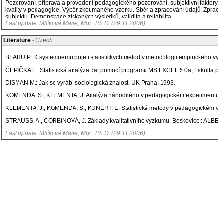
Pozorování, příprava a provedení pedagogického pozorování, subjektivní faktory 
kvality v pedagogice. Výběr zkoumaného vzorku. Sběr a zpracování údajů. Zpr
subjektu. Demonstrace získaných výsledků, validita a reliabilita.
Last update: Mlčková Marie, Mgr., Ph.D. (29.11.2006)
Literature
- Czech
BLAHU P.: K systémoému pojetí statistických metod v metodologii empirického 
ČEPIČKA L.: Statistická analýza dat pomocí programu MS EXCEL 5.0a, Fakulta 
DISMAN M.: Jak se vyrábí sociologická znalost, UK Praha, 1993.
KOMENDA, S., KLEMENTA, J. Analýza náhodného v pedagogickém experimentu a p
KLEMENTA, J., KOMENDA, S., KUNERT, E. Statistické metody v pedagogickém výz
STRAUSS, A., CORBINOVÁ, J. Základy kvalitativního výzkumu. Boskovice : ALB
Last update: Mlčková Marie, Mgr., Ph.D. (29.11.2006)