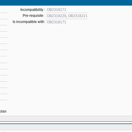
Incompatibility :
OB2318171
Pre-requisite :
OB2318220
,
OB2318221
Is incompatible with:
OB2318171
 plan