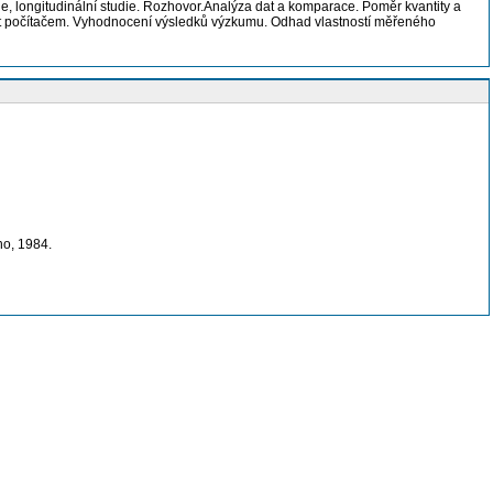
e, longitudinální studie. Rozhovor.Analýza dat a komparace. Poměr kvantity a
at počítačem. Vyhodnocení výsledků výzkumu. Odhad vlastností měřeného
ho, 1984.