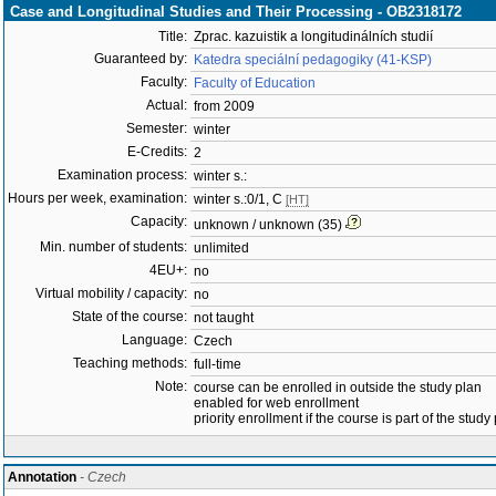
Case and Longitudinal Studies and Their Processing - OB2318172
Title:
Zprac. kazuistik a longitudinálních studií
Guaranteed by:
Katedra speciální pedagogiky (41-KSP)
Faculty:
Faculty of Education
Actual:
from 2009
Semester:
winter
E-Credits:
2
Examination process:
winter s.:
Hours per week, examination:
winter s.:0/1, C
[HT]
Capacity:
unknown / unknown (35)
Min. number of students:
unlimited
4EU+:
no
Virtual mobility / capacity:
no
State of the course:
not taught
Language:
Czech
Teaching methods:
full-time
Note:
course can be enrolled in outside the study plan
enabled for web enrollment
priority enrollment if the course is part of the study
Annotation
- Czech