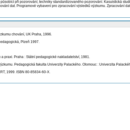
působící při pozorování, techniky standardizovaného pozorování. Kasuistická studi
acování dat. Programové vybavení pro zpracování výsledků výzkumu. Zpracování d
výzkumu chování, UK Praha, 1996.
pedagogická, Plzeň 1997.
raxi. Praha : Státní pedagogické nakladatelství, 1981.
kumu. Pedagogická fakulta Univerzity Palackého. Olomouc : Univerzita Palacké
ERT, 1999. ISBN 80-85834-60-X.