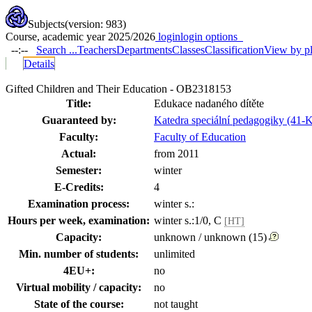
Subjects
(version: 983)
Course, academic year 2025/2026
login
login options
--:--
Search ...
Teachers
Departments
Classes
Classification
View by p
Details
Gifted Children and Their Education - OB2318153
Title:
Edukace nadaného dítěte
Guaranteed by:
Katedra speciální pedagogiky (41-
Faculty:
Faculty of Education
Actual:
from 2011
Semester:
winter
E-Credits:
4
Examination process:
winter s.:
Hours per week, examination:
winter s.:1/0, C
[HT]
Capacity:
unknown / unknown (15)
Min. number of students:
unlimited
4EU+:
no
Virtual mobility / capacity:
no
State of the course:
not taught