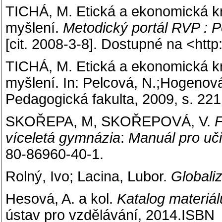
TICHÁ, M. Etická a ekonomická k
myšlení.
Metodický portál RVP : P
[cit. 2008-3-8]. Dostupné na <http
TICHÁ, M. Etická a ekonomická k
myšlení. In: Pelcová, N.;Hogenov
Pedagogická fakulta, 2009, s. 22
SKOŘEPA, M, SKOŘEPOVÁ, V.
F
víceletá gymnázia
:
Manuál pro uči
80-86960-40-1.
Rolný, Ivo; Lacina, Lubor.
Globali
Hesová, A. a kol.
Katalog materiál
ústav pro vzdělávání, 2014.ISBN 9