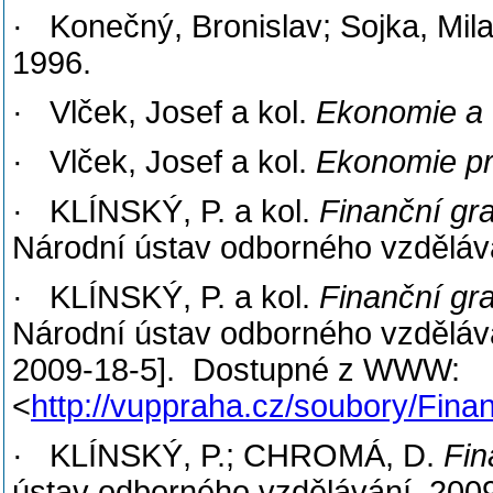
· Konečný, Bronislav; Sojka, Mil
1996.
· Vlček, Josef a kol.
Ekonomie a
· Vlček, Josef a kol.
Ekonomie p
· KLÍNSKÝ, P. a kol.
Finanční gra
Národní ústav odborného vzděláv
· KLÍNSKÝ, P. a kol.
Finanční gra
Národní ústav odborného vzděláván
2009-18-5]. Dostupné z WWW:
<
http://vuppraha.cz/soubory/Fin
· KLÍNSKÝ, P.; CHROMÁ, D.
Fin
ústav odborného vzdělávání, 200