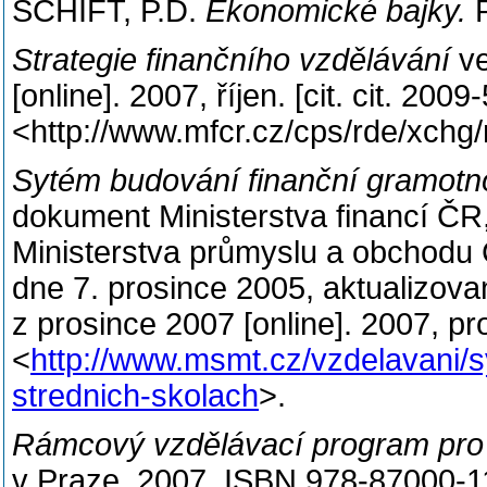
SCHIFT, P.D.
Ekonomické bajky.
Strategie finančního vzdělávání
v
[online]. 2007, říjen. [cit. cit. 2
<http://www.mfcr.cz/cps/rde/xchg/
Sytém budování finanční gramotno
dokument Ministerstva financí ČR,
Ministerstva průmyslu a obchodu
dne 7. prosince 2005, aktualizova
z prosince 2007 [online]. 2007, p
<
http://www.msmt.cz/vzdelavani/s
strednich-skolach
>.
Rámcový vzdělávací program pro
v Praze, 2007. ISBN 978-87000-