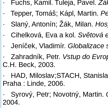
· Fuchs, Kamil. Tuleja, Pavel.
Zá
· Tepper, Tomáš; Kápl, Martin.
Pe
· Slaný, Antonín; Žák, Milan.
Hos
· Cihelková, Eva a kol.
Světová 
· Jeníček, Vladimír.
Globalizace 
· Zahradník, Petr.
Vstup do Evro
C.H. Beck, 2003.
· HAD, Miloslav;STACH, Stanis
Praha : Linde, 2006.
· Syrový, Petr; Novotný, Martin.
2004.