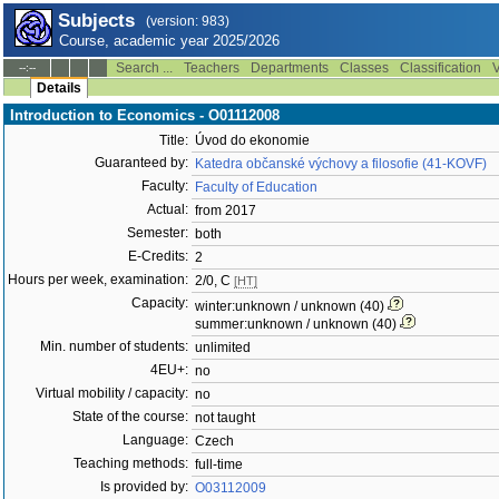
Subjects
(version: 983)
Course, academic year 2025/2026
Search ...
Teachers
Departments
Classes
Classification
V
--:--
Details
Introduction to Economics - O01112008
Title:
Úvod do ekonomie
Guaranteed by:
Katedra občanské výchovy a filosofie (41-KOVF)
Faculty:
Faculty of Education
Actual:
from 2017
Semester:
both
E-Credits:
2
Hours per week, examination:
2/0, C
[HT]
Capacity:
winter:unknown / unknown (40)
summer:unknown / unknown (40)
Min. number of students:
unlimited
4EU+:
no
Virtual mobility / capacity:
no
State of the course:
not taught
Language:
Czech
Teaching methods:
full-time
Is provided by:
O03112009