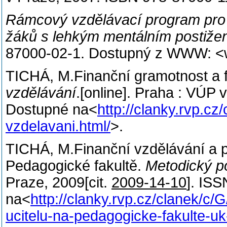
Rámcový vzdělávací program pro z
žáků s lehkým mentálním postiže
87000-02-1. Dostupný z WWW: <w
TICHÁ, M.Finanční gramotnost a f
vzdělávání
.[online]. Praha : VÚP 
Dostupné na<
http://clanky.rvp.cz
vzdelavani.html/
>.
TICHÁ, M.Finanční vzdělávání a pr
Pedagogické fakultě.
Metodický po
Praze, 2009[cit.
2009-14-10
]. IS
na<
http://clanky.rvp.cz/clanek/c/
ucitelu-na-pedagogicke-fakulte-uk