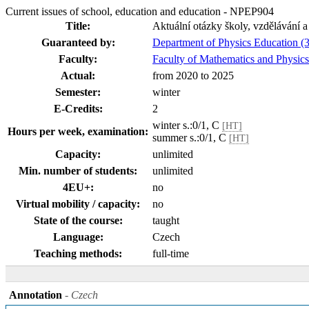
Current issues of school, education and education - NPEP904
Title:
Aktuální otázky školy, vzdělávání 
Guaranteed by:
Department of Physics Education 
Faculty:
Faculty of Mathematics and Physics
Actual:
from 2020 to 2025
Semester:
winter
E-Credits:
2
winter s.:0/1, C
[HT]
Hours per week, examination:
summer s.:0/1, C
[HT]
Capacity:
unlimited
Min. number of students:
unlimited
4EU+:
no
Virtual mobility / capacity:
no
State of the course:
taught
Language:
Czech
Teaching methods:
full-time
Annotation
- Czech