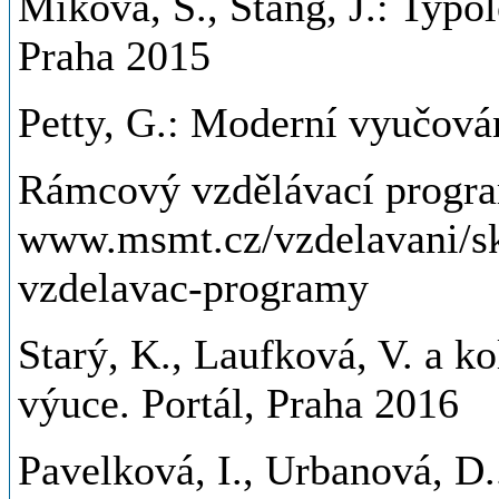
Miková, Š., Stang, J.: Typol
Praha 2015
Petty, G.: Moderní vyučován
Rámcový vzdělávací progra
www.msmt.cz/vzdelavani/s
vzdelavac-programy
Starý, K., Laufková, V. a k
výuce. Portál, Praha 2016
Pavelková, I., Urbanová, D