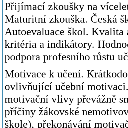
Přijímací zkoušky na vícele
Maturitní zkouška. Česká ško
Autoevaluace škol. Kvalita a
kritéria a indikátory. Hodno
podpora profesního růstu uči
Motivace k učení. Krátkodo
ovlivňující učební motivac
motivační vlivy převážně sn
příčiny žákovské nemotivova
škole), překonávání motivač