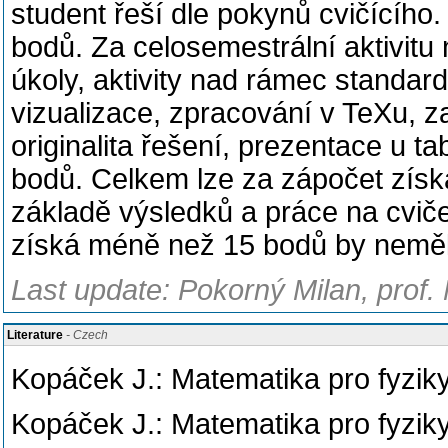
student řeší dle pokynů cvičícího
bodů. Za celosemestrální aktivitu
úkoly, aktivity nad rámec standard
vizualizace, zpracování v TeXu, z
originalita řešení, prezentace u t
bodů. Celkem lze za zápočet získa
základě výsledků a práce na cvič
získá méně než 15 bodů by neměl
Last update: Pokorný Milan, prof.
Literature
- Czech
Kopáček J.: Matematika pro fyzi
Kopáček J.: Matematika pro fyzi