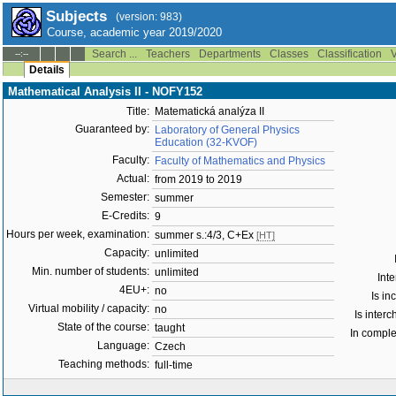
Subjects
(version: 983)
Course, academic year 2019/2020
Search ...
Teachers
Departments
Classes
Classification
V
--:--
Details
Mathematical Analysis II - NOFY152
Title:
Matematická analýza II
Guaranteed by:
Laboratory of General Physics
Education (32-KVOF)
Faculty:
Faculty of Mathematics and Physics
Actual:
from 2019 to 2019
Semester:
summer
E-Credits:
9
Hours per week, examination:
summer s.:4/3, C+Ex
[HT]
Capacity:
unlimited
Min. number of students:
unlimited
Inte
4EU+:
no
Is in
Virtual mobility / capacity:
no
Is inter
State of the course:
taught
In comple
Language:
Czech
Teaching methods:
full-time