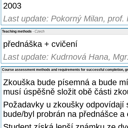
2003
Last update: Pokorný Milan, prof.
Teaching methods
- Czech
přednáška + cvičení
Last update: Kudrnová Hana, Mgr.
Course assessment methods and requirements for successful completion, 
Zkouška bude písemná a bude mít 2
musí úspěšně složit obě části zko
Požadavky u zkoušky odpovídají s
bude/byl probrán na přednášce a 
Student získá lepší známku ze dvo