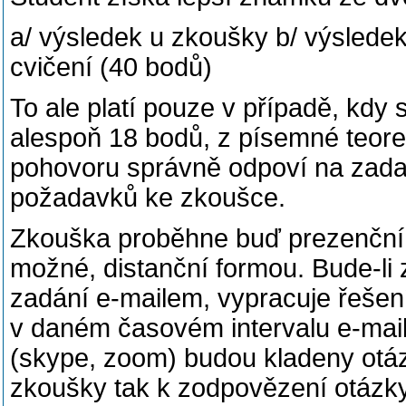
a/ výsledek u zkoušky b/ výslede
cvičení (40 bodů)
To ale platí pouze v případě, kdy 
alespoň 18 bodů, z písemné teoret
pohovoru správně odpoví na zad
požadavků ke zkoušce.
Zkouška proběhne buď prezenční 
možné, distanční formou. Bude-li 
zadání e-mailem, vypracuje řešen
v daném časovém intervalu e-mai
(skype, zoom) budou kladeny ot
zkoušky tak k zodpovězení otáz